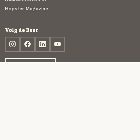
Hopster Magazine
Volg de Beer
Ontdek jouw box
© 2013-2026 Beer in a Box BV