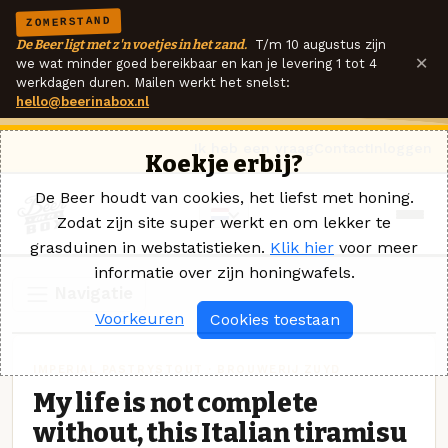
ZOMERSTAND
De Beer ligt met z'n voetjes in het zand.
T/m 10 augustus zijn
×
we wat minder goed bereikbaar en kan je levering 1 tot 4
werkdagen duren. Mailen werkt het snelst:
hello@beerinabox.nl
Ik heb een vraag
Contact
Inloggen
Koekje erbij?
De Beer houdt van cookies, het liefst met honing.
Zodat zijn site super werkt en om lekker te
grasduinen in webstatistieken.
Klik hier
voor meer
informatie over zijn honingwafels.
Navigatie
Voorkeuren
Cookies toestaan
IMPERIAL PASTRYSTOUT · BROUWERIJ ZUYD
My life is not complete
without, this Italian tiramisu