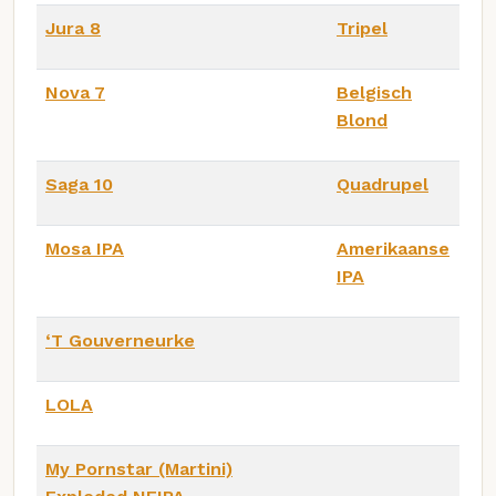
Jura 8
Tripel
Nova 7
Belgisch
Blond
Saga 10
Quadrupel
Mosa IPA
Amerikaanse
IPA
‘T Gouverneurke
LOLA
My Pornstar (Martini)