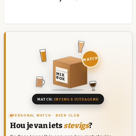
MATCH
DEZE MAAND
MIX
BOX
8 BIEREN
MATCH:
INTENS & UITDAGEND
PERSONAL MATCH · BEER CLUB
Hou je van iets
stevigs
?