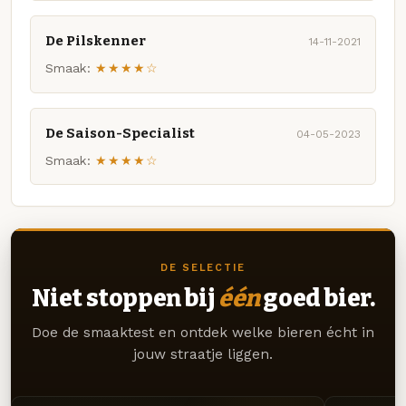
De Pilskenner
14-11-2021
Smaak:
★★★★☆
De Saison-Specialist
04-05-2023
Smaak:
★★★★☆
DE SELECTIE
Niet stoppen bij
één
goed bier.
Doe de smaaktest en ontdek welke bieren écht in
jouw straatje liggen.