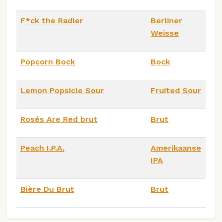
F*ck the Radler
Berliner
Weisse
Popcorn Bock
Bock
Lemon Popsicle Sour
Fruited Sour
Rosés Are Red brut
Brut
Peach I.P.A.
Amerikaanse
IPA
Bière Du Brut
Brut