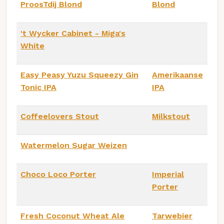
ProosTdij Blond
Blond
't Wycker Cabinet - Miga's
White
Easy Peasy Yuzu Squeezy Gin
Amerikaanse
Tonic IPA
IPA
Coffeelovers Stout
Milkstout
Watermelon Sugar Weizen
Choco Loco Porter
Imperial
Porter
Fresh Coconut Wheat Ale
Tarwebier