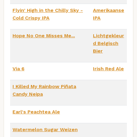
Flyin' High in the Chilly Sky -
Amerikaanse
Cold Crispy IPA
IPA
Hope No One Misses Me...
Lichtgekleur
d Belgisch
Bier
Via 6
Irish Red Ale
I Killed My Rainbow Piñata
Candy Neipa
Earl's Peachtea Ale
Watermelon Sugar Weizen