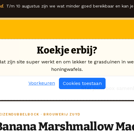
d.
T/m 10 augustus zijn we wat minder goed bereikbaar en kan je 
Koekje erbij?
dat zijn site super werkt en om lekker te grasduinen in we
honingwafels.
Voorkeuren
Cookies toestaan
Stel jouw box samen
EIZENDUBBELBOCK · BROUWERIJ ZUYD
Banana Marshmallow Ma