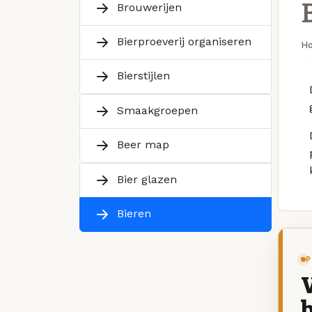
Brouwerijen
Bierproeverij organiseren
H
Bierstijlen
Smaakgroepen
Beer map
Bier glazen
Bieren
P
V
b