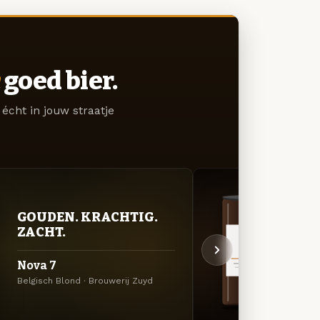
goed bier.
écht in jouw straatje
GOUDEN. KRACHTIG.
DON
ZACHT.
DEC
Nova 7
Saga
Belgisch Blond · Brouwerij Zuyd
Quadru