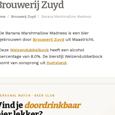
Brouwerij Zuyd
ome
Brouwerij Zuyd
Banana Marshmallow Madness
De Banana Marshmallow Madness is een bier
gebrouwen door
Brouwerij Zuyd
uit Maastricht.
Deze
Weizendubbelbock
heeft een alcohol
percentage van 8.0%. De bierstijl Weizendubbelbock
komt van oorsprong uit
Duitsland
.
ERSONAL MATCH · BEER CLUB
ind je
doordrinkbaar
ier lekker?