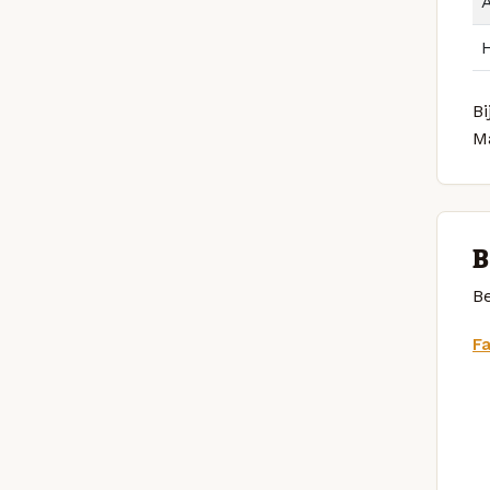
Bi
M
B
Be
F