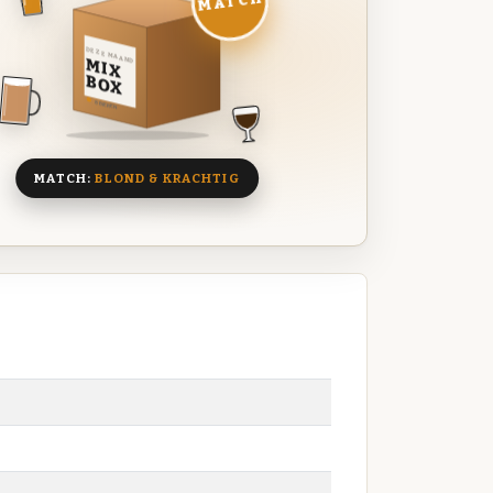
MATCH
DEZE MAAND
MIX
BOX
8 BIEREN
MATCH:
BLOND & KRACHTIG