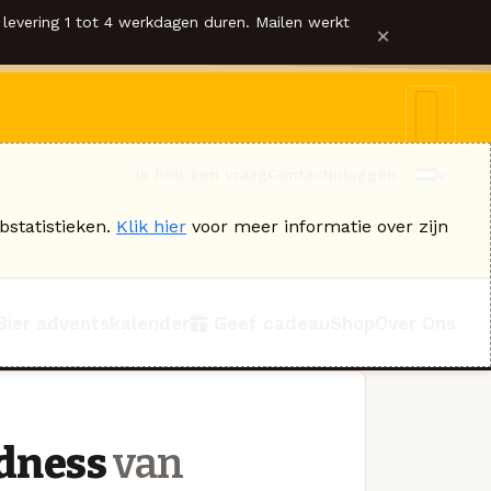
levering 1 tot 4 werkdagen duren. Mailen werkt
×
Ik heb een vraag
Contact
Inloggen
bstatistieken.
Klik hier
voor meer informatie over zijn
Bier adventskalender
Geef cadeau
Shop
Over Ons
dness
van