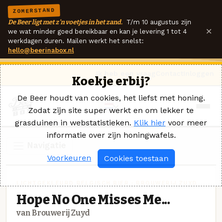
ZOMERSTAND
De Beer ligt met z'n voetjes in het zand.
T/m 10 augustus zijn
×
we wat minder goed bereikbaar en kan je levering 1 tot 4
werkdagen duren. Mailen werkt het snelst:
hello@beerinabox.nl
Ik heb een vraag
Contact
Inloggen
Koekje erbij?
De Beer houdt van cookies, het liefst met honing.
Zodat zijn site super werkt en om lekker te
grasduinen in webstatistieken.
Klik hier
voor meer
informatie over zijn honingwafels.
Navigatie
Voorkeuren
Cookies toestaan
LICHTGEKLEURD BELGISCH BIER · BROUWERIJ ZUYD
Hope No One Misses Me...
van Brouwerij Zuyd