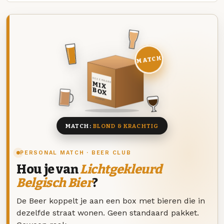
MATCH
DEZE MAAND
MIX
BOX
8 BIEREN
MATCH:
BLOND & KRACHTIG
PERSONAL MATCH · BEER CLUB
Hou je van
Lichtgekleurd
Belgisch Bier
?
De Beer koppelt je aan een box met bieren die in
dezelfde straat wonen. Geen standaard pakket.