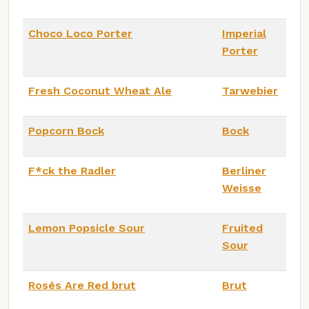
Choco Loco Porter
Imperial
Porter
Fresh Coconut Wheat Ale
Tarwebier
Popcorn Bock
Bock
F*ck the Radler
Berliner
Weisse
Lemon Popsicle Sour
Fruited
Sour
Rosés Are Red brut
Brut