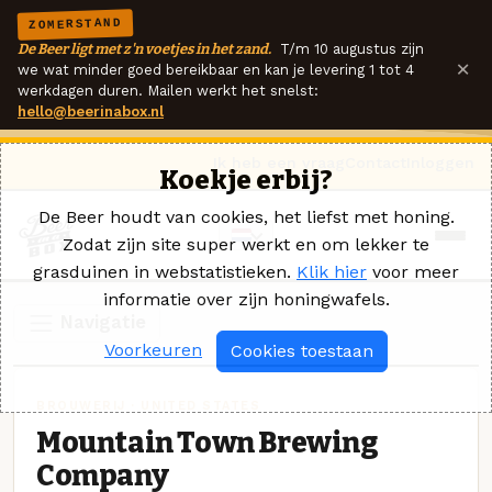
ZOMERSTAND
De Beer ligt met z'n voetjes in het zand.
T/m 10 augustus zijn
×
we wat minder goed bereikbaar en kan je levering 1 tot 4
werkdagen duren. Mailen werkt het snelst:
hello@beerinabox.nl
Ik heb een vraag
Contact
Inloggen
Koekje erbij?
De Beer houdt van cookies, het liefst met honing.
Zodat zijn site super werkt en om lekker te
grasduinen in webstatistieken.
Klik hier
voor meer
informatie over zijn honingwafels.
Navigatie
Voorkeuren
Cookies toestaan
BROUWERIJ · UNITED STATES
Mountain Town Brewing
Company