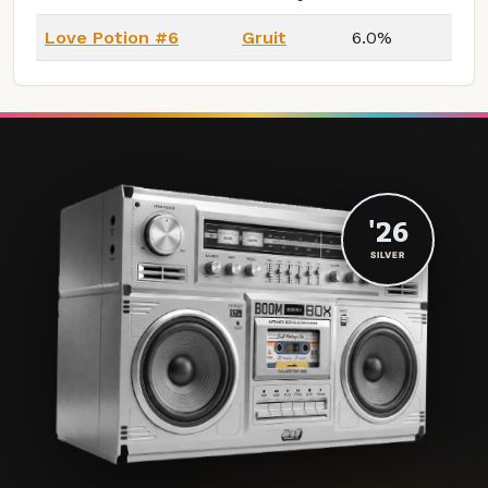
Love Potion #6
Gruit
6.0%
'26
SILVER