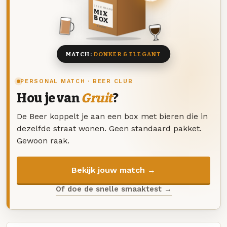
DEZE MAAND
MIX
BOX
8 BIEREN
MATCH:
DONKER & ELEGANT
PERSONAL MATCH · BEER CLUB
Hou je van
Gruit
?
De Beer koppelt je aan een box met bieren die in
dezelfde straat wonen. Geen standaard pakket.
Gewoon raak.
Bekijk jouw match →
Of doe de snelle smaaktest →