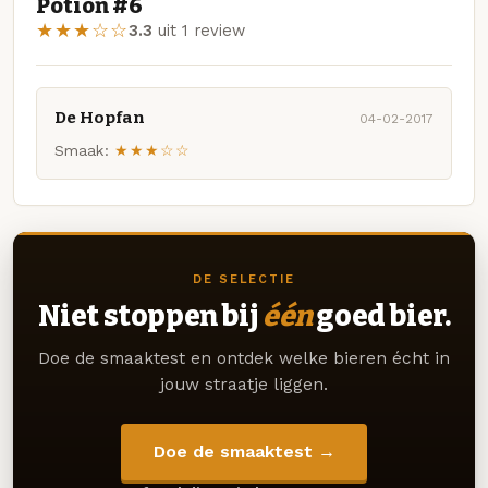
Potion #6
★★★☆☆
3.3
uit 1 review
De Hopfan
04-02-2017
Smaak:
★★★☆☆
DE SELECTIE
Niet stoppen bij
één
goed bier.
Doe de smaaktest en ontdek welke bieren écht in
jouw straatje liggen.
Doe de smaaktest →