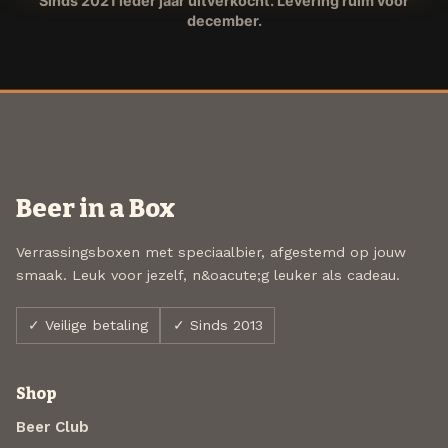
Sinds 2021 ieder jaar uitverkocht. Levering ruim voor
december.
Beer in a Box
Verrassingsboxen met speciaalbier, afgestemd op jouw
smaak. Leuk voor jezelf, n&oacute;g leuker als cadeau.
✓ Veilige betaling
✓ Sinds 2013
Shop
Beer Club