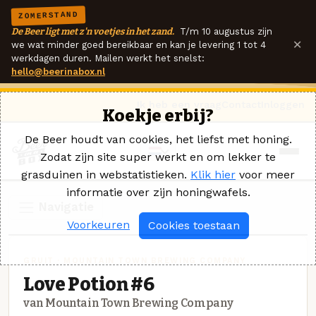
ZOMERSTAND
De Beer ligt met z'n voetjes in het zand.
T/m 10 augustus zijn
×
we wat minder goed bereikbaar en kan je levering 1 tot 4
werkdagen duren. Mailen werkt het snelst:
hello@beerinabox.nl
Ik heb een vraag
Contact
Inloggen
Koekje erbij?
De Beer houdt van cookies, het liefst met honing.
Zodat zijn site super werkt en om lekker te
grasduinen in webstatistieken.
Klik hier
voor meer
informatie over zijn honingwafels.
Navigatie
Voorkeuren
Cookies toestaan
GRUIT · MOUNTAIN TOWN BREWING COMPANY
Love Potion #6
van Mountain Town Brewing Company