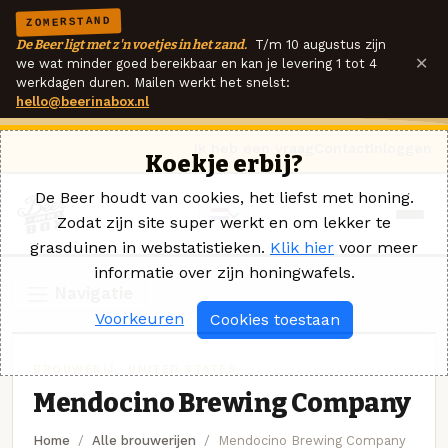
ZOMERSTAND
De Beer ligt met z'n voetjes in het zand.
T/m 10 augustus zijn
×
we wat minder goed bereikbaar en kan je levering 1 tot 4
werkdagen duren. Mailen werkt het snelst:
hello@beerinabox.nl
Ik heb een vraag
Contact
Inloggen
Koekje erbij?
De Beer houdt van cookies, het liefst met honing.
Zodat zijn site super werkt en om lekker te
grasduinen in webstatistieken.
Klik hier
voor meer
informatie over zijn honingwafels.
Navigatie
Voorkeuren
Cookies toestaan
BROUWERIJ · UNITED STATES
Mendocino Brewing Company
Home
Alle brouwerijen
Mendocino Brewing Company