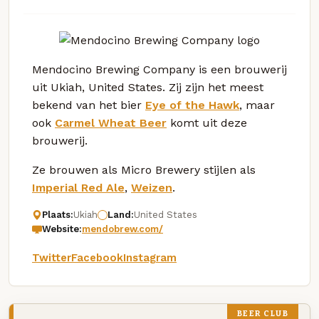
Mendocino Brewing Company is een brouwerij
uit Ukiah, United States. Zij zijn het meest
bekend van het bier
Eye of the Hawk
, maar
ook
Carmel Wheat Beer
komt uit deze
brouwerij.
Ze brouwen als Micro Brewery stijlen als
Imperial Red Ale
,
Weizen
.
Plaats:
Ukiah
Land:
United States
Website:
mendobrew.com/
Twitter
Facebook
Instagram
BEER CLUB