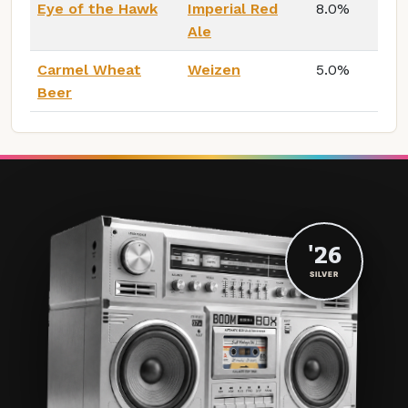
Eye of the Hawk
Imperial Red
8.0%
Ale
Carmel Wheat
Weizen
5.0%
Beer
'26
SILVER