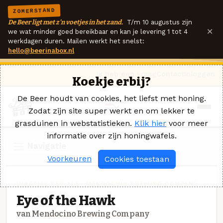
ZOMERSTAND
De Beer ligt met z'n voetjes in het zand.
T/m 10 augustus zijn
×
we wat minder goed bereikbaar en kan je levering 1 tot 4
werkdagen duren. Mailen werkt het snelst:
hello@beerinabox.nl
Ik heb een vraag
Contact
Inloggen
Koekje erbij?
De Beer houdt van cookies, het liefst met honing.
Zodat zijn site super werkt en om lekker te
grasduinen in webstatistieken.
Klik hier
voor meer
informatie over zijn honingwafels.
Navigatie
Voorkeuren
Cookies toestaan
IMPERIAL RED ALE · MENDOCINO BREWING COMPANY
Eye of the Hawk
van Mendocino Brewing Company