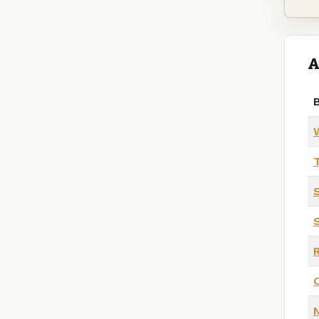
A
B
S