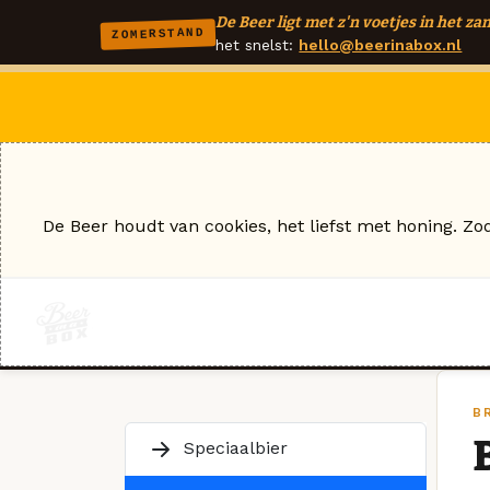
De Beer ligt met z'n voetjes in het zan
ZOMERSTAND
het snelst:
hello@beerinabox.nl
De Beer houdt van cookies, het liefst met honing. Zo
BR
Speciaalbier