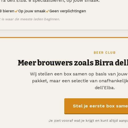
rra dell'Elba. 8 speciaalbieren, op jouw smaak.
8 bieren
Op jouw smaak
Geen verplichtingen
t is waar de meeste leden beginnen.
BEER CLUB
Meer brouwers zoals Birra del
Wij stellen een box samen op basis van jou
pakket, maar een selectie van onafhankelij
dell'Elba.
Stel je eerste box sam
Je ziet vooraf wat je krijgt en kunt altijd aan