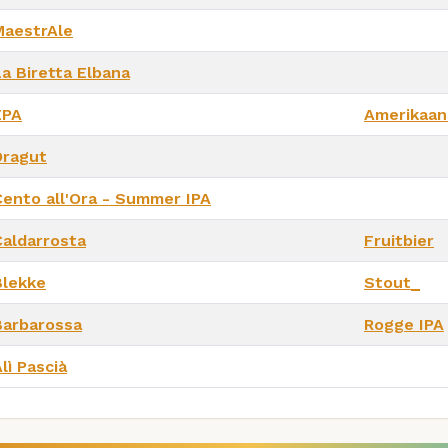
MaestrAle
La Biretta Elbana
EPA
Amerikaan
Dragut
Cento all'Ora - Summer IPA
Caldarrosta
Fruitbier
Blekke
Stout_
Barbarossa
Rogge IPA
lì Pascià