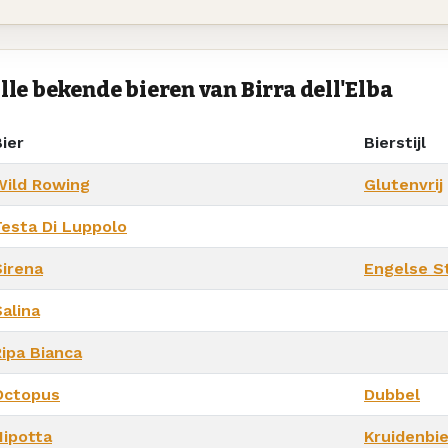
lle bekende bieren van Birra dell'Elba
ier
Bierstijl
Wild Rowing
Glutenvrij
Testa Di Luppolo
Sirena
Engelse S
alina
Ripa Bianca
Octopus
Dubbel
Nipotta
Kruidenbie