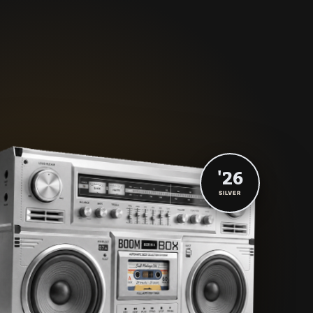
'26
SILVER