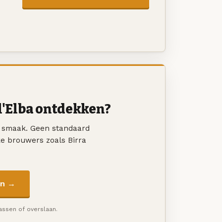
l'Elba ontdekken?
w smaak. Geen standaard
ke brouwers zoals Birra
en →
passen of overslaan.