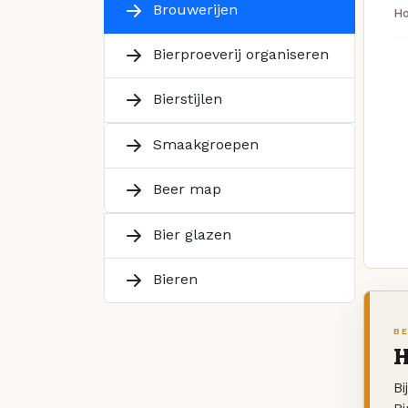
Brouwerijen
H
Bierproeverij organiseren
Bierstijlen
Smaakgroepen
Beer map
Bier glazen
Bieren
BE
H
Bi