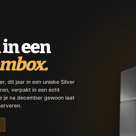
 in een
ombox.
 dit jaar in een unieke Silver
ren, verpakt in een écht
ie je na december gewoon laat
serveren.