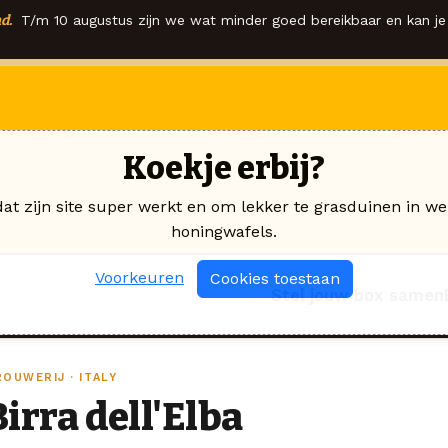
d.
T/m 10 augustus zijn we wat minder goed bereikbaar en kan je 
Koekje erbij?
dat zijn site super werkt en om lekker te grasduinen in we
honingwafels.
Voorkeuren
Cookies toestaan
Stel jouw box samen
OUWERIJ · ITALY
Birra dell'Elba