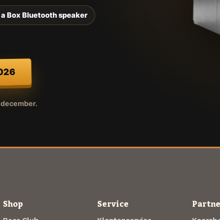
 a Box Bluetooth speaker
2026
r december.
Shop
Service
Partne