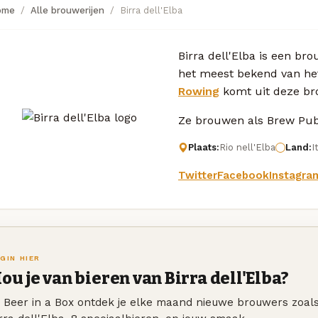
ome
Alle brouwerijen
Birra dell'Elba
Birra dell'Elba is een brouw
het meest bekend van he
Rowing
komt uit deze bro
Ze brouwen als Brew Pub 
Plaats:
Rio nell'Elba
Land:
I
Twitter
Facebook
Instagra
GIN HIER
ou je van bieren van Birra dell'Elba?
j Beer in a Box ontdek je elke maand nieuwe brouwers zoal