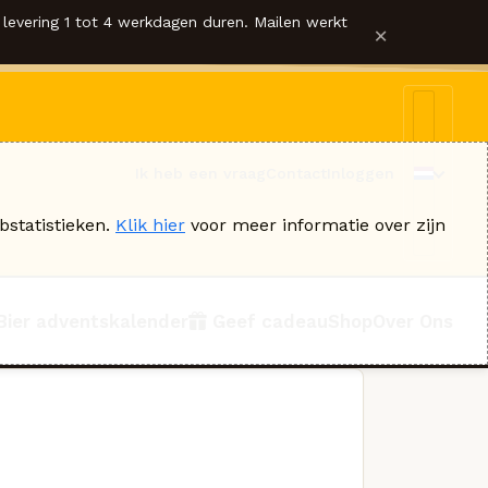
levering 1 tot 4 werkdagen duren. Mailen werkt
×
Ik heb een vraag
Contact
Inloggen
bstatistieken.
Klik hier
voor meer informatie over zijn
Bier adventskalender
Geef cadeau
Shop
Over Ons