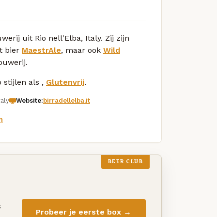
erij uit Rio nell'Elba, Italy. Zij zijn
t bier
MaestrAle
, maar ook
Wild
uwerij.
stijlen als ,
Glutenvrij
.
taly
Website:
birradellelba.it
m
BEER CLUB
s
Probeer je eerste box →