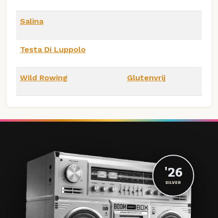
Salina
Testa Di Luppolo
Wild Rowing
Glutenvrij
'26
SILVER