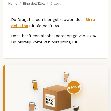
Home
Birra dell'Elba
Dragut
De Dragut is een bier gebrouwen door
Birra
dell'Elba
uit Rio nell'Elba.
Deze
heeft een alcohol percentage van 4.0%.
De bierstijl komt van oorsprong uit
.
MATCH
DEZE MAAND
MIX
BOX
8 BIEREN