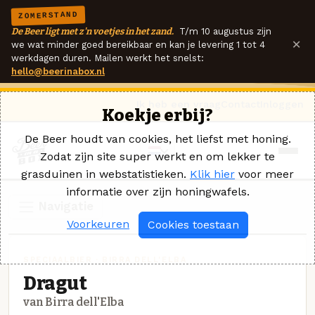
ZOMERSTAND
De Beer ligt met z'n voetjes in het zand.
T/m 10 augustus zijn
×
we wat minder goed bereikbaar en kan je levering 1 tot 4
werkdagen duren. Mailen werkt het snelst:
hello@beerinabox.nl
Ik heb een vraag
Contact
Inloggen
Koekje erbij?
De Beer houdt van cookies, het liefst met honing.
Zodat zijn site super werkt en om lekker te
grasduinen in webstatistieken.
Klik hier
voor meer
informatie over zijn honingwafels.
Navigatie
Voorkeuren
Cookies toestaan
SPECIAALBIER · BIRRA DELL'ELBA
Dragut
van Birra dell'Elba