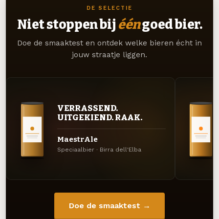
DE SELECTIE
Niet stoppen bij
één
goed bier.
Doe de smaaktest en ontdek welke bieren écht in
jouw straatje liggen.
VERRASSEND.
UITGEKIEND. RAAK.
MaestrAle
Speciaalbier · Birra dell'Elba
Doe de smaaktest →