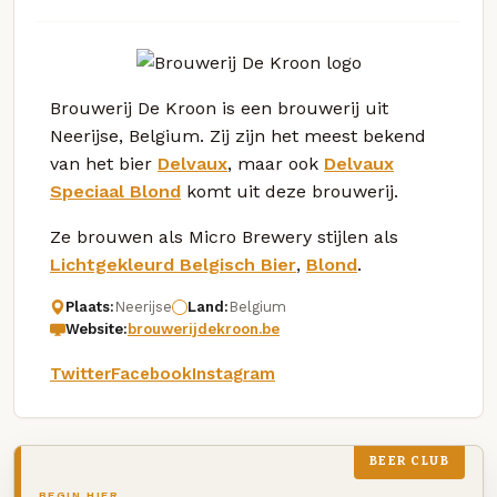
Brouwerij De Kroon is een brouwerij uit
Neerijse, Belgium. Zij zijn het meest bekend
van het bier
Delvaux
, maar ook
Delvaux
Speciaal Blond
komt uit deze brouwerij.
Ze brouwen als Micro Brewery stijlen als
Lichtgekleurd Belgisch Bier
,
Blond
.
Plaats:
Neerijse
Land:
Belgium
Website:
brouwerijdekroon.be
Twitter
Facebook
Instagram
BEER CLUB
BEGIN HIER