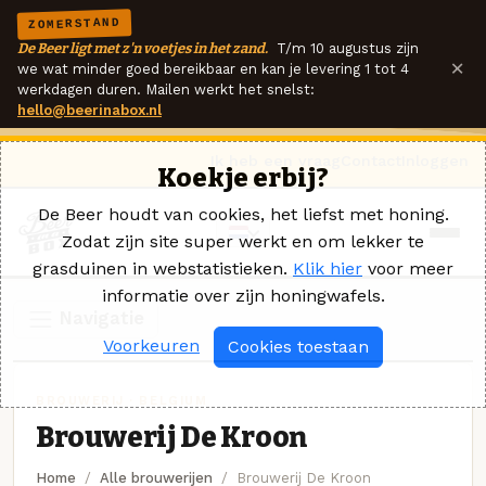
ZOMERSTAND
De Beer ligt met z'n voetjes in het zand.
T/m 10 augustus zijn
×
we wat minder goed bereikbaar en kan je levering 1 tot 4
werkdagen duren. Mailen werkt het snelst:
hello@beerinabox.nl
Ik heb een vraag
Contact
Inloggen
Koekje erbij?
De Beer houdt van cookies, het liefst met honing.
Zodat zijn site super werkt en om lekker te
grasduinen in webstatistieken.
Klik hier
voor meer
informatie over zijn honingwafels.
Navigatie
Voorkeuren
Cookies toestaan
BROUWERIJ · BELGIUM
Brouwerij De Kroon
Home
Alle brouwerijen
Brouwerij De Kroon