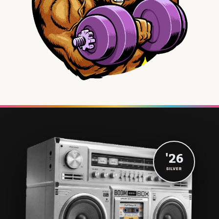
'26
SILVER