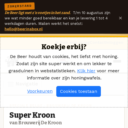
ZOMERSTAND
De Beer ligt met z'n voetjes in het zand.
T/m 10 augustus zijn
×
we wat minder goed bereikbaar en kan je levering 1 tot 4
werkdagen duren. Mailen werkt het snelst:
hello@beerinabox.nl
Ik heb een vraag
Contact
Inloggen
Koekje erbij?
De Beer houdt van cookies, het liefst met honing.
Zodat zijn site super werkt en om lekker te
grasduinen in webstatistieken.
Klik hier
voor meer
informatie over zijn honingwafels.
Navigatie
Voorkeuren
Cookies toestaan
SPECIALE BELGE · BROUWERIJ DE KROON
Super Kroon
van Brouwerij De Kroon