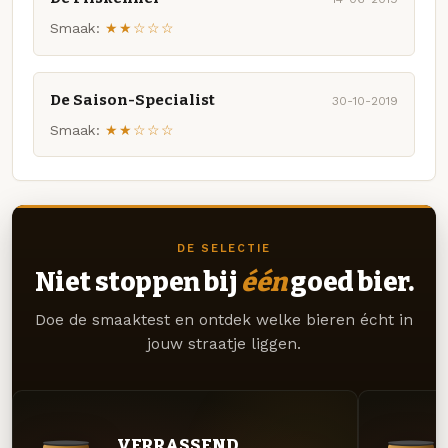
Smaak:
★★☆☆☆
De Saison-Specialist
30-10-2019
Smaak:
★★☆☆☆
DE SELECTIE
Niet stoppen bij
één
goed bier.
Doe de smaaktest en ontdek welke bieren écht in
jouw straatje liggen.
VERRASSEND.