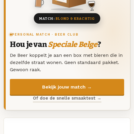
8 BIEREN
MATCH:
BLOND & KRACHTIG
PERSONAL MATCH · BEER CLUB
Hou je van
Speciale Belge
?
De Beer koppelt je aan een box met bieren die in
dezelfde straat wonen. Geen standaard pakket.
Gewoon raak.
Bekijk jouw match →
Of doe de snelle smaaktest →