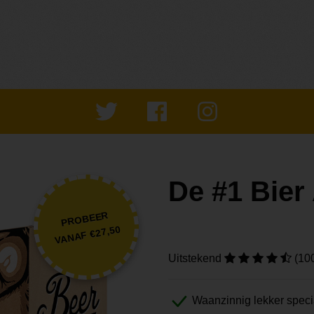
De #1 Bie
PROBEER
VANAF €27,50
Uitstekend
(10
Waanzinnig lekker speci