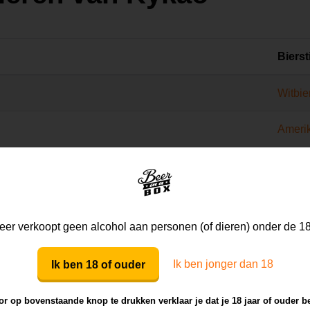
Biersti
Witbie
Ameri
Berlin
ey
Engel
er verkoopt geen alcohol aan personen (of dieren) onder de 18
Rogge
Ik ben jonger dan 18
Ik ben 18 of ouder
Russia
r op bovenstaande knop te drukken verklaar je dat je 18 jaar of ouder b
age 2020
Grape