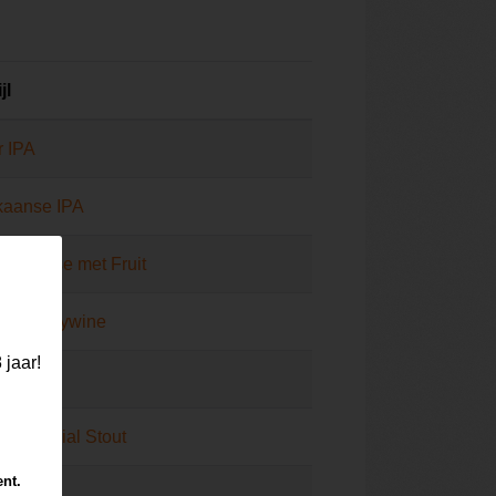
jl
r IPA
kaanse IPA
er Weisse met Fruit
se Barleywine
 jaar!
 IPA
n Imperial Stout
ent.
 Ale