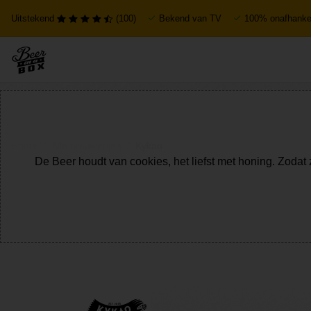
Uitstekend
(100)
Bekend van TV
100% onafhankel
Home
Alle brouwerijen
Kykao
De Beer houdt van cookies, het liefst met honing. Zodat 