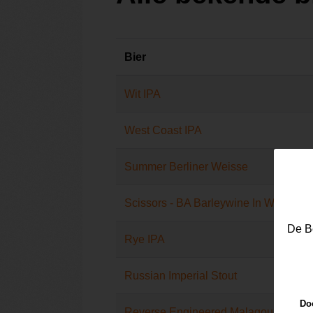
Bier
Wit IPA
West Coast IPA
Summer Berliner Weisse
Scissors - BA Barleywine In Wild Turk
De Be
Rye IPA
Russian Imperial Stout
Doo
Reverse Engineered Malagouzia Vint