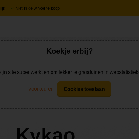
ijk
Niet in de winkel te koop
Koekje erbij?
zijn site super werkt en om lekker te grasduinen in webstatistie
Voorkeuren
Cookies toestaan
Kykao