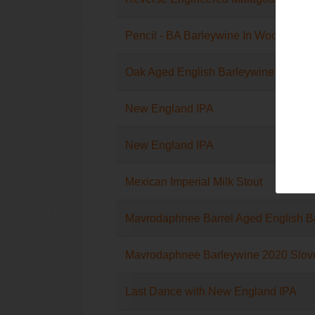
Pencil - BA Barleywine In Woodford R
Oak Aged English Barleywine
New England IPA
New England IPA
Mexican Imperial Milk Stout
Mavrodaphnee Barrel Aged English B
Mavrodaphnee Barleywine 2020 Slov
Last Dance with New England IPA