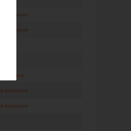
se Barleywine
se Barleywine
A
e Milkstout
se Barleywine
se Barleywine