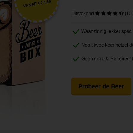
VANAF €27.50
Uitstekend
(10
Waanzinnig lekker speci
Nooit twee keer hetzelfd
Geen gezeik. Per direct 
Probeer de Beer