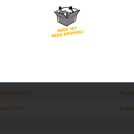
eserve + Flor
Engel
Engel
NEIP
Dubbel
arleywine 2020
Engel
enian 1970
Engel