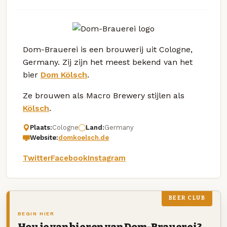
Dom-Brauerei is een brouwerij uit Cologne,
Germany. Zij zijn het meest bekend van het
bier
Dom Kölsch
.
Ze brouwen als Macro Brewery stijlen als
Kölsch
.
Plaats:
Cologne
Land:
Germany
Website:
domkoelsch.de
Twitter
Facebook
Instagram
BEER CLUB
BEGIN HIER
Hou je van bieren van Dom-Brauerei?