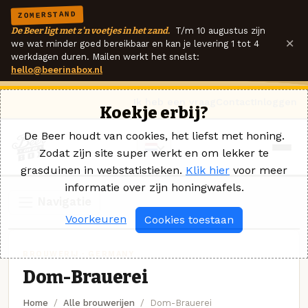
ZOMERSTAND
De Beer ligt met z'n voetjes in het zand.
T/m 10 augustus zijn
×
we wat minder goed bereikbaar en kan je levering 1 tot 4
werkdagen duren. Mailen werkt het snelst:
hello@beerinabox.nl
Ik heb een vraag
Contact
Inloggen
Koekje erbij?
De Beer houdt van cookies, het liefst met honing.
Zodat zijn site super werkt en om lekker te
grasduinen in webstatistieken.
Klik hier
voor meer
informatie over zijn honingwafels.
Navigatie
Voorkeuren
Cookies toestaan
BROUWERIJ · GERMANY
Dom-Brauerei
Home
Alle brouwerijen
Dom-Brauerei