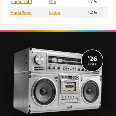
Huda Gold
Pils
4.0%
Huda Beer
Lager
4.0%
'26
SILVER