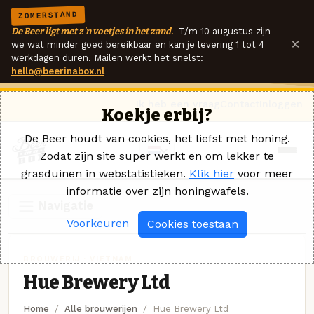
ZOMERSTAND
De Beer ligt met z'n voetjes in het zand.
T/m 10 augustus zijn
×
we wat minder goed bereikbaar en kan je levering 1 tot 4
werkdagen duren. Mailen werkt het snelst:
hello@beerinabox.nl
Ik heb een vraag
Contact
Inloggen
Koekje erbij?
De Beer houdt van cookies, het liefst met honing.
Zodat zijn site super werkt en om lekker te
grasduinen in webstatistieken.
Klik hier
voor meer
informatie over zijn honingwafels.
Navigatie
Voorkeuren
Cookies toestaan
BROUWERIJ · VIETNAM
Hue Brewery Ltd
Home
Alle brouwerijen
Hue Brewery Ltd