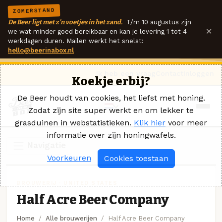
ZOMERSTAND
De Beer ligt met z'n voetjes in het zand.
T/m 10 augustus zijn
×
we wat minder goed bereikbaar en kan je levering 1 tot 4
werkdagen duren. Mailen werkt het snelst:
hello@beerinabox.nl
Ik heb een vraag
Contact
Inloggen
Koekje erbij?
De Beer houdt van cookies, het liefst met honing.
Zodat zijn site super werkt en om lekker te
grasduinen in webstatistieken.
Klik hier
voor meer
informatie over zijn honingwafels.
Navigatie
Voorkeuren
Cookies toestaan
BROUWERIJ · UNITED STATES
Half Acre Beer Company
Home
Alle brouwerijen
Half Acre Beer Company