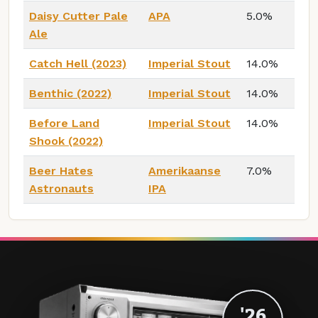
Daisy Cutter Pale
APA
5.0%
Ale
Catch Hell (2023)
Imperial Stout
14.0%
Benthic (2022)
Imperial Stout
14.0%
Before Land
Imperial Stout
14.0%
Shook (2022)
Beer Hates
Amerikaanse
7.0%
Astronauts
IPA
'26