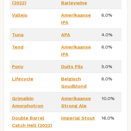
(2022)
Barleywine
Vallejo
Amerikaanse
6.0%
IPA
Tuna
APA
4.0%
Tend
Amerikaanse
6.0%
IPA
Pony
Duits Pils
5.0%
Lifecycle
Belgisch
6.0%
Goudblond
Grimalkin
Amerikaanse
10.0%
Amorphotron
Strong Ale
Double Barrel
Imperial Stout
16.0%
Catch Hell (2023)