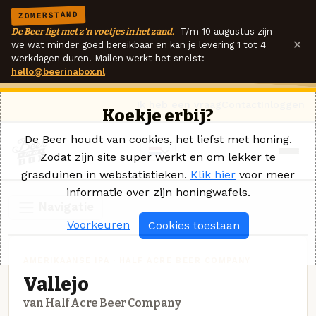
ZOMERSTAND
De Beer ligt met z'n voetjes in het zand.
T/m 10 augustus zijn
×
we wat minder goed bereikbaar en kan je levering 1 tot 4
werkdagen duren. Mailen werkt het snelst:
hello@beerinabox.nl
Ik heb een vraag
Contact
Inloggen
Koekje erbij?
De Beer houdt van cookies, het liefst met honing.
Zodat zijn site super werkt en om lekker te
grasduinen in webstatistieken.
Klik hier
voor meer
informatie over zijn honingwafels.
Navigatie
Voorkeuren
Cookies toestaan
AMERIKAANSE IPA · HALF ACRE BEER COMPANY
Vallejo
van Half Acre Beer Company