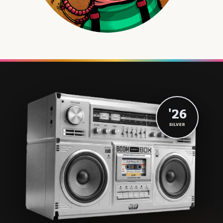
'26
SILVER