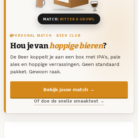
8 BIEREN
MATCH:
BITTER & GROWL
PERSONAL MATCH · BEER CLUB
Hou je van
hoppige bieren
?
De Beer koppelt je aan een box met IPA's, pale
ales en hoppige verrassingen. Geen standaard
pakket. Gewoon raak.
Bekijk jouw match →
Of doe de snelle smaaktest →