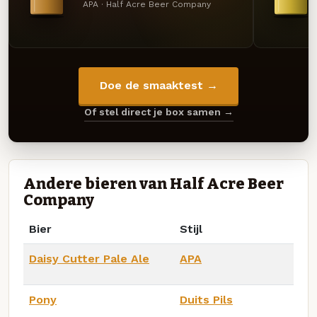
APA · Half Acre Beer Company
Doe de smaaktest →
Of stel direct je box samen →
Andere bieren van Half Acre Beer
Company
Bier
Stijl
Daisy Cutter Pale Ale
APA
Pony
Duits Pils