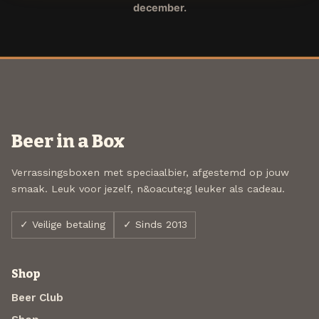
december.
Beer in a Box
Verrassingsboxen met speciaalbier, afgestemd op jouw
smaak. Leuk voor jezelf, n&oacute;g leuker als cadeau.
✓ Veilige betaling
✓ Sinds 2013
Shop
Beer Club