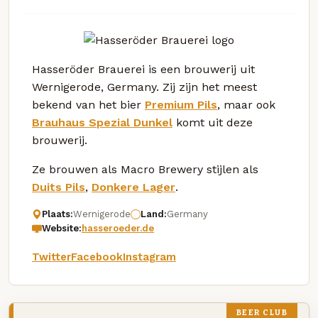
Hasseröder Brauerei is een brouwerij uit
Wernigerode, Germany. Zij zijn het meest
bekend van het bier
Premium Pils
, maar ook
Brauhaus Spezial Dunkel
komt uit deze
brouwerij.
Ze brouwen als Macro Brewery stijlen als
Duits Pils
,
Donkere Lager
.
Plaats:
Wernigerode
Land:
Germany
Website:
hasseroeder.de
Twitter
Facebook
Instagram
BEER CLUB