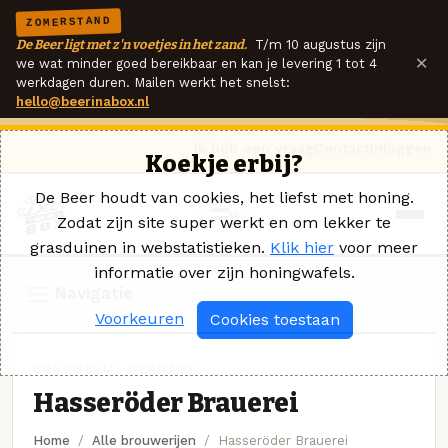
ZOMERSTAND
De Beer ligt met z'n voetjes in het zand.
T/m 10 augustus zijn
×
we wat minder goed bereikbaar en kan je levering 1 tot 4
werkdagen duren. Mailen werkt het snelst:
hello@beerinabox.nl
Ik heb een vraag
Contact
Inloggen
Koekje erbij?
De Beer houdt van cookies, het liefst met honing.
Zodat zijn site super werkt en om lekker te
grasduinen in webstatistieken.
Klik hier
voor meer
informatie over zijn honingwafels.
Navigatie
Voorkeuren
Cookies toestaan
BROUWERIJ · GERMANY
Hasseröder Brauerei
Home
Alle brouwerijen
Hasseröder Brauerei