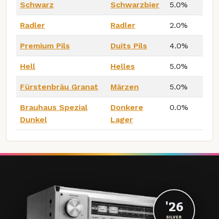
Schwarz
Schwarzbier
5.0%
Radler
Radler
2.0%
Premium Pils
Duits Pils
4.0%
Hell
Helles
5.0%
Fürstenbräu Granat
Märzen
5.0%
Brauhaus Spezial
Donkere
0.0%
Dunkel
Lager
'26
SILVER