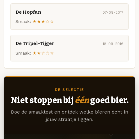
De Hopfan
07-09-2017
Smaak:
★★★☆☆
De Tripel-Tijger
18-09-2016
Smaak:
★★☆☆☆
DE SELECTIE
Niet stoppen bij
één
goed bier.
Doe de smaaktest en ontdek welke bieren écht in
jouw straatje liggen.