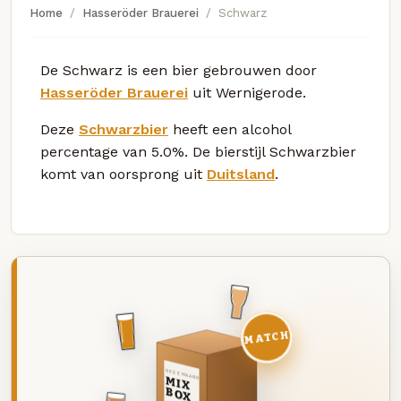
Home
Hasseröder Brauerei
Schwarz
De Schwarz is een bier gebrouwen door
Hasseröder Brauerei
uit Wernigerode.
Deze
Schwarzbier
heeft een alcohol
percentage van 5.0%. De bierstijl Schwarzbier
komt van oorsprong uit
Duitsland
.
MATCH
DEZE MAAND
MIX
BOX