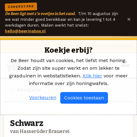
ZOMERSTAND
De Beer ligt met z'n voetjes in het zand.
T/m 10 augustus zijn
×
we wat minder goed bereikbaar en kan je levering 1 tot 4
werkdagen duren. Mailen werkt het snelst:
hello@beerinabox.nl
Ik heb een vraag
Contact
Inloggen
Koekje erbij?
De Beer houdt van cookies, het liefst met honing.
Zodat zijn site super werkt en om lekker te
grasduinen in webstatistieken.
Klik hier
voor meer
informatie over zijn honingwafels.
Navigatie
Voorkeuren
Cookies toestaan
SCHWARZBIER · HASSERÖDER BRAUEREI
Schwarz
van Hasseröder Brauerei