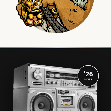
'26
SILVER