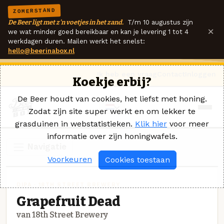
ZOMERSTAND
De Beer ligt met z'n voetjes in het zand.
T/m 10 augustus zijn
×
we wat minder goed bereikbaar en kan je levering 1 tot 4
werkdagen duren. Mailen werkt het snelst:
hello@beerinabox.nl
Ik heb een vraag
Contact
Inloggen
Koekje erbij?
De Beer houdt van cookies, het liefst met honing.
Zodat zijn site super werkt en om lekker te
grasduinen in webstatistieken.
Klik hier
voor meer
informatie over zijn honingwafels.
Navigatie
Voorkeuren
Cookies toestaan
DIPA · 18TH STREET BREWERY
Grapefruit Dead
van 18th Street Brewery