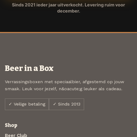
Sinds 2021 ieder jaar uitverkocht. Levering ruim voor
december.
Beer in a Box
Verrassingsboxen met speciaalbier, afgestemd op jouw
smaak. Leuk voor jezelf, n&oacute;g leuker als cadeau.
✓ Veilige betaling
✓ Sinds 2013
Shop
Beer Club