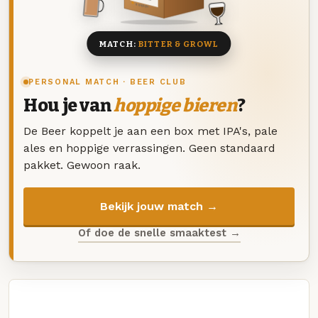
8 BIEREN
MATCH:
BITTER & GROWL
PERSONAL MATCH · BEER CLUB
Hou je van
hoppige bieren
?
De Beer koppelt je aan een box met IPA's, pale
ales en hoppige verrassingen. Geen standaard
pakket. Gewoon raak.
Bekijk jouw match →
Of doe de snelle smaaktest →