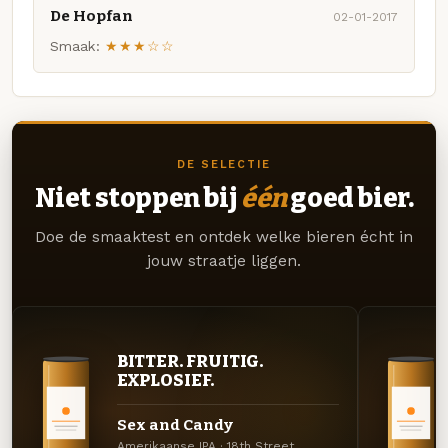
De Hopfan
02-01-2017
Smaak:
★★★☆☆
DE SELECTIE
Niet stoppen bij
één
goed bier.
Doe de smaaktest en ontdek welke bieren écht in
jouw straatje liggen.
BITTER. FRUITIG.
EXPLOSIEF.
Sex and Candy
Amerikaanse IPA · 18th Street