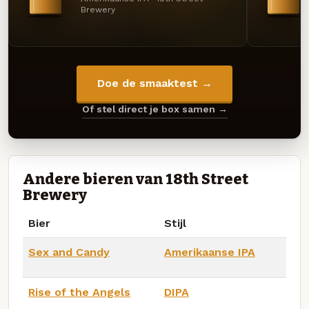
Brewery
Doe de smaaktest →
Of stel direct je box samen →
Andere bieren van 18th Street
Brewery
Bier
Stijl
Sex and Candy
Amerikaanse IPA
Rise of the Angels
DIPA