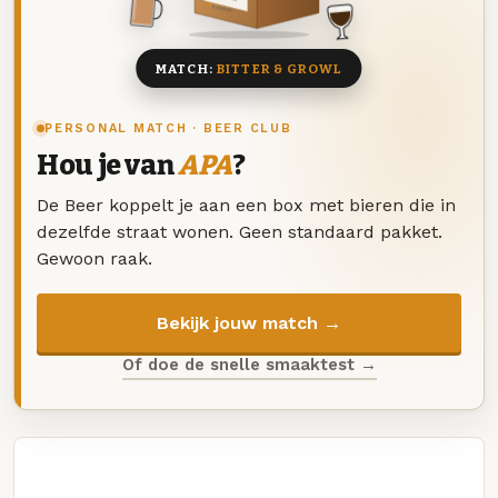
8 BIEREN
MATCH:
BITTER & GROWL
PERSONAL MATCH · BEER CLUB
Hou je van
APA
?
De Beer koppelt je aan een box met bieren die in
dezelfde straat wonen. Geen standaard pakket.
Gewoon raak.
Bekijk jouw match →
Of doe de snelle smaaktest →