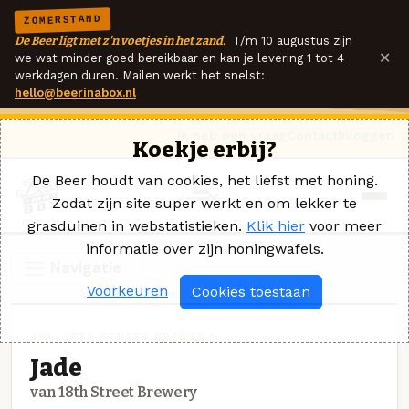
ZOMERSTAND
De Beer ligt met z'n voetjes in het zand.
T/m 10 augustus zijn
×
we wat minder goed bereikbaar en kan je levering 1 tot 4
werkdagen duren. Mailen werkt het snelst:
hello@beerinabox.nl
Ik heb een vraag
Contact
Inloggen
Koekje erbij?
De Beer houdt van cookies, het liefst met honing.
Zodat zijn site super werkt en om lekker te
grasduinen in webstatistieken.
Klik hier
voor meer
informatie over zijn honingwafels.
Navigatie
Voorkeuren
Cookies toestaan
APA · 18TH STREET BREWERY
Jade
van 18th Street Brewery