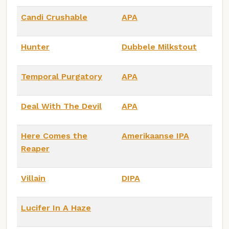
Candi Crushable
APA
Hunter
Dubbele Milkstout
Temporal Purgatory
APA
Deal With The Devil
APA
Here Comes the
Amerikaanse IPA
Reaper
Villain
DIPA
Lucifer In A Haze