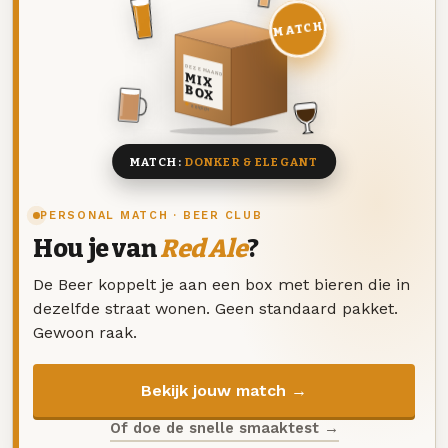
MATCH
DEZE MAAND
MIX
BOX
8 BIEREN
MATCH:
DONKER & ELEGANT
PERSONAL MATCH · BEER CLUB
Hou je van
Red Ale
?
De Beer koppelt je aan een box met bieren die in
dezelfde straat wonen. Geen standaard pakket.
Gewoon raak.
Bekijk jouw match →
Of doe de snelle smaaktest →