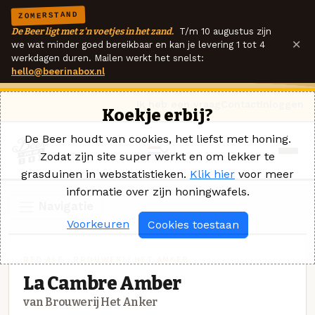
ZOMERSTAND
De Beer ligt met z'n voetjes in het zand.
T/m 10 augustus zijn
×
we wat minder goed bereikbaar en kan je levering 1 tot 4
werkdagen duren. Mailen werkt het snelst:
hello@beerinabox.nl
Ik heb een vraag
Contact
Inloggen
Koekje erbij?
De Beer houdt van cookies, het liefst met honing.
Zodat zijn site super werkt en om lekker te
grasduinen in webstatistieken.
Klik hier
voor meer
informatie over zijn honingwafels.
Navigatie
Voorkeuren
Cookies toestaan
RED ALE · BROUWERIJ HET ANKER
La Cambre Amber
van Brouwerij Het Anker