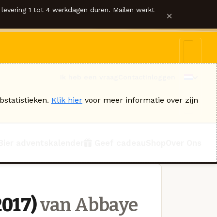
levering 1 tot 4 werkdagen duren. Mailen werkt
×
Ik heb een vraag
Contact
Inloggen
bstatistieken.
Klik hier
voor meer informatie over zijn
Bier adventskalender
Geef cadeau
Shop
Over Ons
2017)
van Abbaye