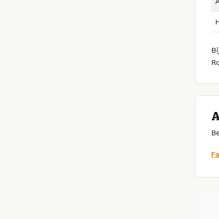
Bi
R
A
Be
F