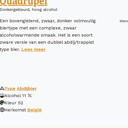
Quadrupel
Donkergekleurd, hoog alcohol
Een bovengistend, zwaar, donker volmoutig
biertype met een complexe, zwaar
alcoholwarmende smaak. Het is een soort
zware versie van een dubbel abdij/trappist
type bier.
Lees meer
Type
Abdijbier
Alcohol
11
Kleur
52
Herkomst
België