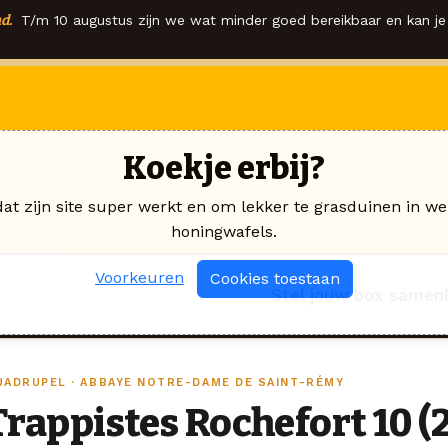
d.
T/m 10 augustus zijn we wat minder goed bereikbaar en kan je 
Koekje erbij?
dat zijn site super werkt en om lekker te grasduinen in we
honingwafels.
Voorkeuren
Cookies toestaan
Stel jouw box samen
UADRUPEL · ABBAYE NOTRE-DAME DE SAINT-RÉMY
Trappistes Rochefort 10 (