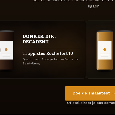
Doe de smaaktest en ontdek welke bieren 
liggen.
DONKER. DIK.
DECADENT.
Trappistes Rochefort 10
Quadrupel · Abbaye Notre-Dame de
Saint-Rémy
Doe de smaaktest 
Of stel direct je box sam