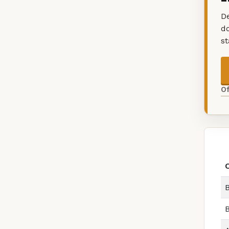
De
d
s
O
B