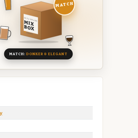
MATCH
DEZE MAAND
MIX
BOX
8 BIEREN
MATCH:
DONKER & ELEGANT
y