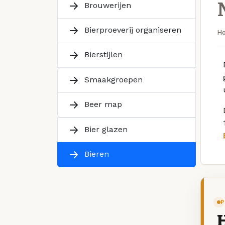
Brouwerijen
Bierproeverij organiseren
H
Bierstijlen
Smaakgroepen
Beer map
Bier glazen
Bieren
P
H