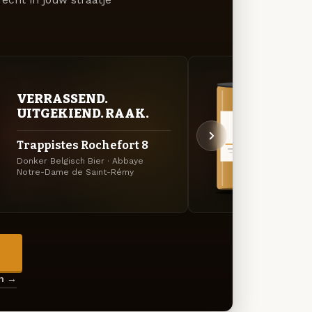
écht in jouw straatje
VERRASSEND.
VER
UITGEKIEND. RAAK.
UIT
Trappistes Rochefort 8
Trap
Donker Belgisch Bier · Abbaye
Dubbe
Notre-Dame de Saint-Rémy
Saint
→
en →