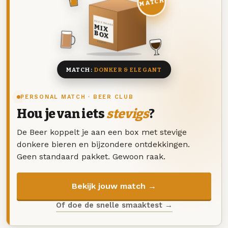
MATCH
DEZE MAAND
MIX
BOX
8 BIEREN
MATCH:
DONKER & ELEGANT
PERSONAL MATCH · BEER CLUB
Hou je van iets
stevigs
?
De Beer koppelt je aan een box met stevige
donkere bieren en bijzondere ontdekkingen.
Geen standaard pakket. Gewoon raak.
Bekijk jouw match →
Of doe de snelle smaaktest →