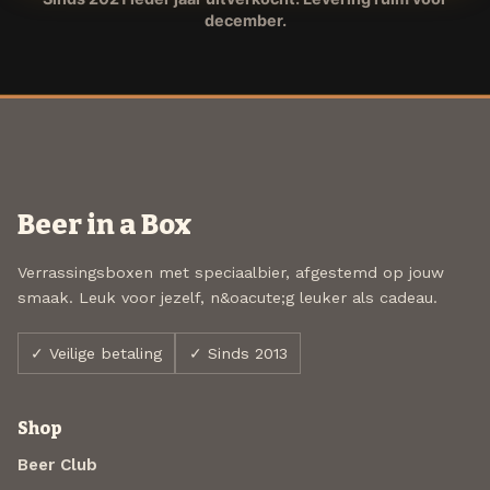
december.
Beer in a Box
Verrassingsboxen met speciaalbier, afgestemd op jouw
smaak. Leuk voor jezelf, n&oacute;g leuker als cadeau.
✓ Veilige betaling
✓ Sinds 2013
Shop
Beer Club