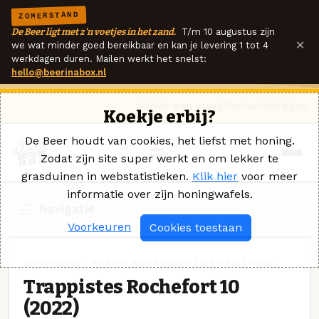
ZOMERSTAND
De Beer ligt met z'n voetjes in het zand.
T/m 10 augustus zijn
×
we wat minder goed bereikbaar en kan je levering 1 tot 4
werkdagen duren. Mailen werkt het snelst:
hello@beerinabox.nl
Ik heb een vraag
Contact
Inloggen
Koekje erbij?
De Beer houdt van cookies, het liefst met honing.
Zodat zijn site super werkt en om lekker te
grasduinen in webstatistieken.
Klik hier
voor meer
informatie over zijn honingwafels.
Navigatie
Voorkeuren
Cookies toestaan
QUADRUPEL · ABBAYE NOTRE-DAME DE SAINT-RÉMY
Trappistes Rochefort 10
(2022)