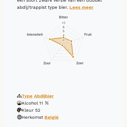
een soort zware versie van een dubbel
abdij/trappist type bier.
Lees meer
Type
Abdijbier
Alcohol
11
Kleur
52
Herkomst
België