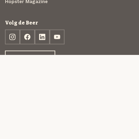
Hopster Magazine
Volg de Beer
Ontdek jouw box
© 2013-2026 Beer in a Box BV