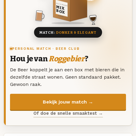
DEZE MAAND
MIX
BOX
8 BIEREN
MATCH:
DONKER & ELEGANT
PERSONAL MATCH · BEER CLUB
Hou je van
Roggebier
?
De Beer koppelt je aan een box met bieren die in
dezelfde straat wonen. Geen standaard pakket.
Gewoon raak.
Bekijk jouw match →
Of doe de snelle smaaktest →