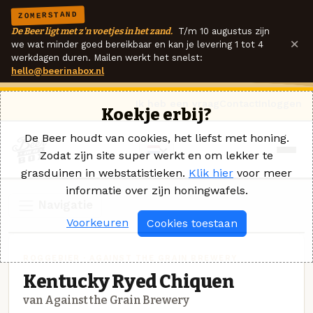
ZOMERSTAND
De Beer ligt met z'n voetjes in het zand.
T/m 10 augustus zijn
×
we wat minder goed bereikbaar en kan je levering 1 tot 4
werkdagen duren. Mailen werkt het snelst:
hello@beerinabox.nl
Ik heb een vraag
Contact
Inloggen
Koekje erbij?
De Beer houdt van cookies, het liefst met honing.
Zodat zijn site super werkt en om lekker te
grasduinen in webstatistieken.
Klik hier
voor meer
informatie over zijn honingwafels.
Navigatie
Voorkeuren
Cookies toestaan
ROGGEBIER · AGAINST THE GRAIN BREWERY
Kentucky Ryed Chiquen
van Against the Grain Brewery