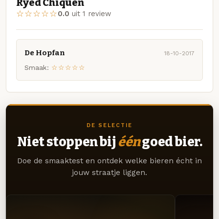
Ryed Chiquen
☆☆☆☆☆
0.0
uit 1 review
De Hopfan
18-10-2017
Smaak:
☆☆☆☆☆
DE SELECTIE
Niet stoppen bij
één
goed bier.
Doe de smaaktest en ontdek welke bieren écht in
jouw straatje liggen.