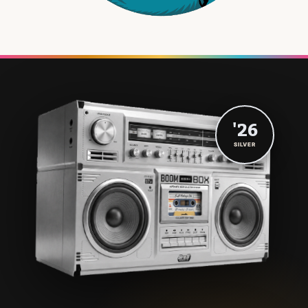
'26
SILVER