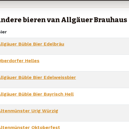
ndere bieren van Allgäuer Brauhaus
ier
Allgäuer Büble Bier Edelbräu
Oberdorfer Helles
Allgäuer Büble Bier Edelweissbier
llgäuer Büble Bier Bayrisch Hell
Altenmünster Urig Würzig
Altenmünster Oktoberfest