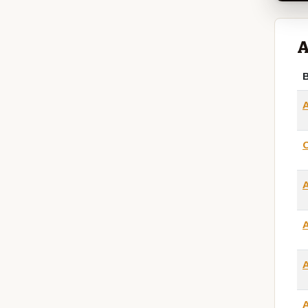
A
B
A