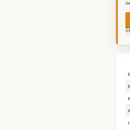
G
O
B