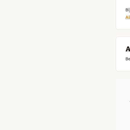
Bi
A
A
Be