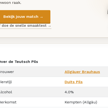
ewoon raak.
Bekijk jouw match →
f doe de snelle smaaktest →
Over de Teutsch Pils
Brouwer
Allgäuer Brauhaus
ierstijl
Duits Pils
Alcohol
4.0%
Herkomst
Kempten (Allgäu)