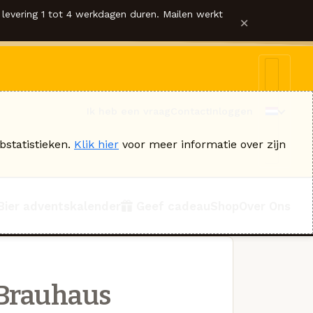
levering 1 tot 4 werkdagen duren. Mailen werkt
×
Ik heb een vraag
Contact
Inloggen
bstatistieken.
Klik hier
voor meer informatie over zijn
Bier adventskalender
Geef cadeau
Shop
Over Ons
 Brauhaus