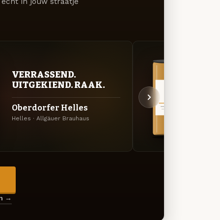
écht in jouw straatje
VER
VERRASSEND.
UIT
UITGEKIEND. RAAK.
Allg
Oberdorfer Helles
Edel
Helles · Allgäuer Brauhaus
Specia
→
en →