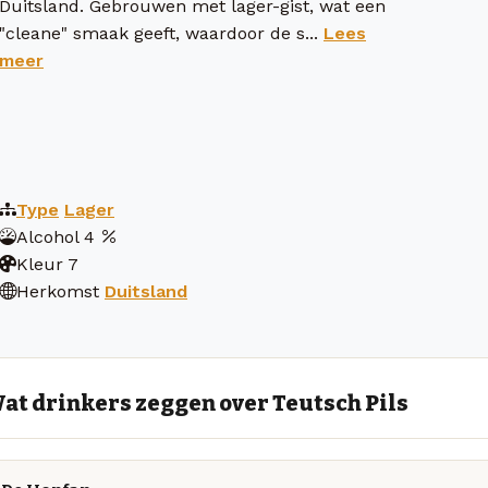
Duitsland. Gebrouwen met lager-gist, wat een
"cleane" smaak geeft, waardoor de s...
Lees
meer
Type
Lager
Alcohol
4
Kleur
7
Herkomst
Duitsland
at drinkers zeggen over Teutsch Pils