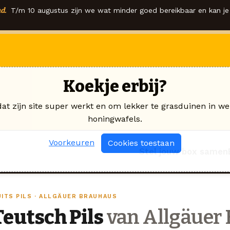
d.
T/m 10 augustus zijn we wat minder goed bereikbaar en kan je 
Koekje erbij?
dat zijn site super werkt en om lekker te grasduinen in we
honingwafels.
Voorkeuren
Cookies toestaan
Stel jouw box samen
UITS PILS · ALLGÄUER BRAUHAUS
Teutsch Pils
van Allgäuer