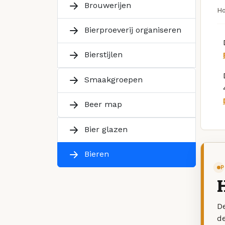
Brouwerijen
H
Bierproeverij organiseren
Bierstijlen
Smaakgroepen
Beer map
Bier glazen
Bieren
P
De
d