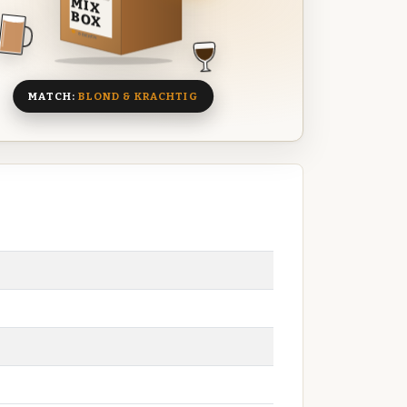
MIX
BOX
8 BIEREN
MATCH:
BLOND & KRACHTIG