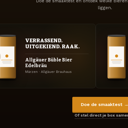
Doe de smaaktest en ontdek welke bieren 
liggen.
VERRASSEND.
UITGEKIEND. RAAK.
Allgäuer Büble Bier
Edelbräu
Märzen · Allgäuer Brauhaus
Doe de smaaktest 
Of stel direct je box sam