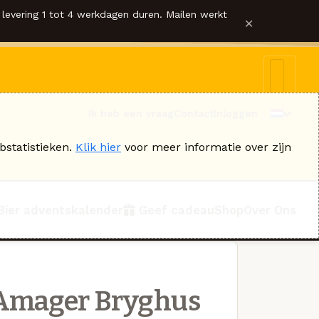
levering 1 tot 4 werkdagen duren. Mailen werkt
×
Ik heb een vraag
Contact
Inloggen
bstatistieken.
Klik hier
voor meer informatie over zijn
Bier adventskalender
Geef cadeau
Shop
Over Ons
Amager Bryghus