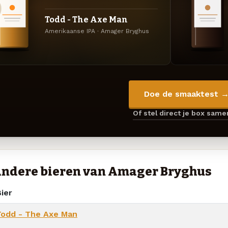
Todd - The Axe Man
Amerikaanse IPA · Amager Bryghus
Doe de smaaktest 
Of stel direct je box sam
ndere bieren van Amager Bryghus
ier
Todd - The Axe Man