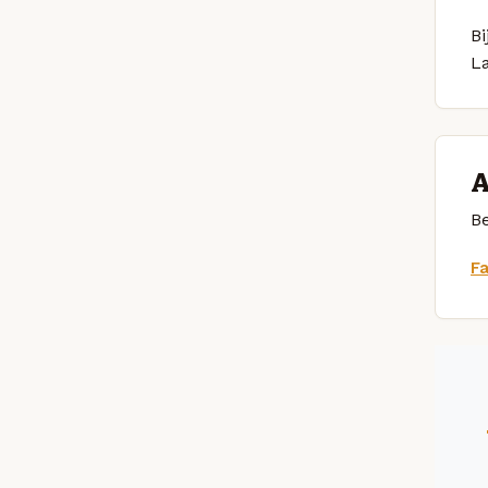
Bi
L
A
Be
F