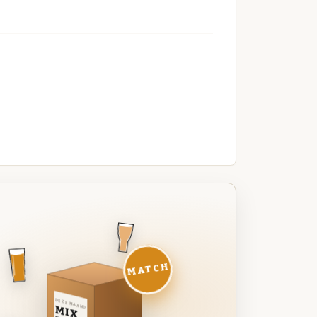
MATCH
DEZE MAAND
MIX