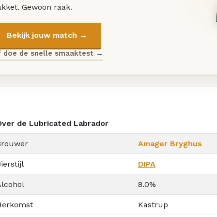
akket. Gewoon raak.
Bekijk jouw match →
f doe de snelle smaaktest →
Over de Lubricated Labrador
Brouwer
Amager Bryghus
ierstijl
DIPA
Alcohol
8.0%
Herkomst
Kastrup