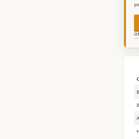
p
O
B