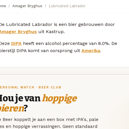
ome
Amager Bryghus
Lubricated Labrador
De Lubricated Labrador is een bier gebrouwen door
Amager Bryghus
uit Kastrup.
Deze
DIPA
heeft een alcohol percentage van 8.0%. De
bierstijl DIPA komt van oorsprong uit
Amerika
.
ERSONAL MATCH · BEER CLUB
Hou je van
hoppige
bieren
?
 Beer koppelt je aan een box met IPA's, pale
les en hoppige verrassingen. Geen standaard