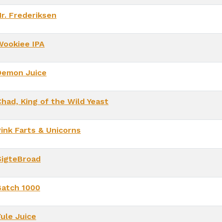
Hr. Frederiksen
Wookiee IPA
Demon Juice
Chad, King of the Wild Yeast
Pink Farts & Unicorns
SigteBroad
Batch 1000
Yule Juice