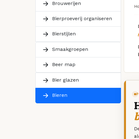
Brouwerijen
H
Bierproeverij organiseren
Bierstijlen
Smaakgroepen
Beer map
Bier glazen
P
Bieren
De
a