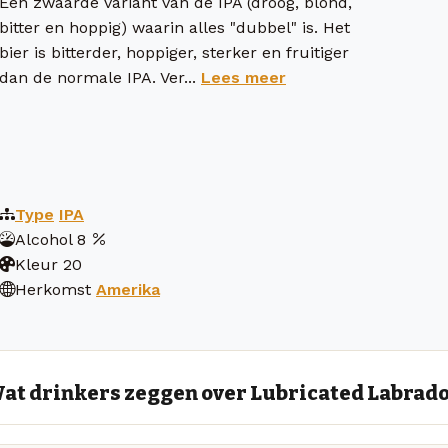
Een zwaarde variant van de IPA (droog, blond,
bitter en hoppig) waarin alles "dubbel" is. Het
bier is bitterder, hoppiger, sterker en fruitiger
dan de normale IPA. Ver...
Lees meer
Type
IPA
Alcohol
8
Kleur
20
Herkomst
Amerika
at drinkers zeggen over Lubricated Labrad