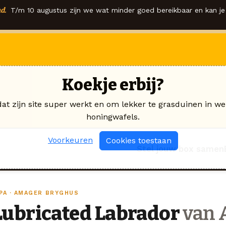
d.
T/m 10 augustus zijn we wat minder goed bereikbaar en kan je 
Koekje erbij?
dat zijn site super werkt en om lekker te grasduinen in we
honingwafels.
Voorkeuren
Cookies toestaan
Stel jouw box samen
IPA · AMAGER BRYGHUS
Lubricated Labrador
van 