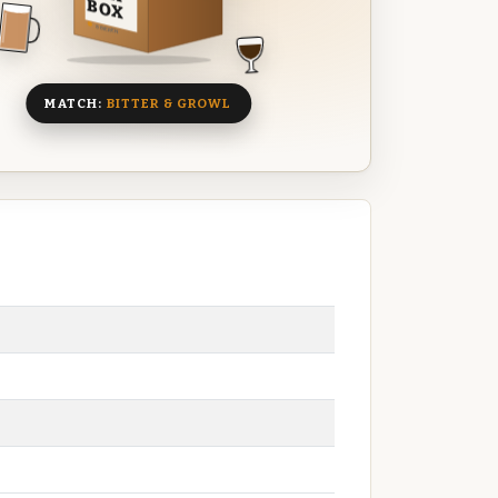
BOX
8 BIEREN
MATCH:
BITTER & GROWL