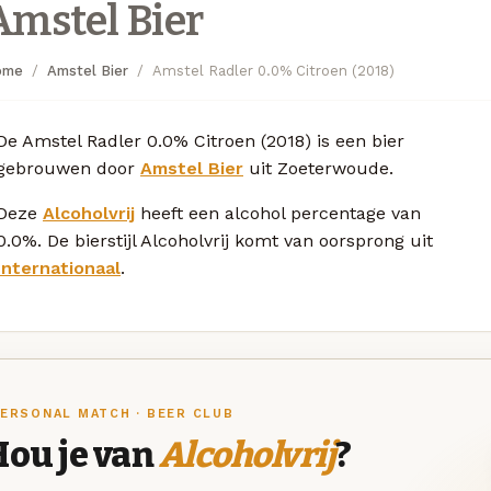
Amstel Bier
ome
Amstel Bier
Amstel Radler 0.0% Citroen (2018)
De Amstel Radler 0.0% Citroen (2018) is een bier
gebrouwen door
Amstel Bier
uit Zoeterwoude.
Deze
Alcoholvrij
heeft een alcohol percentage van
0.0%. De bierstijl Alcoholvrij komt van oorsprong uit
Internationaal
.
ERSONAL MATCH · BEER CLUB
Hou je van
Alcoholvrij
?