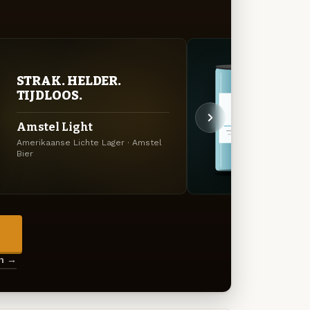
STRAK. HELDER.
FRIS
TIJDLOOS.
Amst
Amstel Light
Radler
Amerikaanse Lichte Lager · Amstel
Bier
→
en →