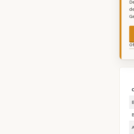
De
d
G
O
B