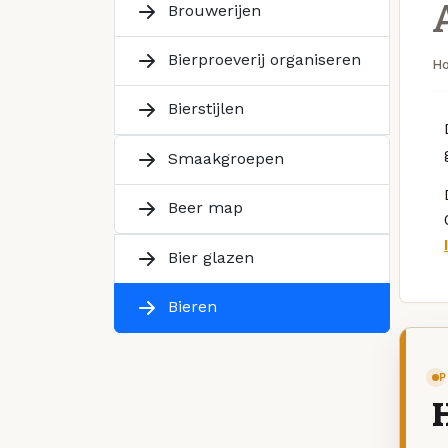
Brouwerijen
Bierproeverij organiseren
H
Bierstijlen
Smaakgroepen
Beer map
Bier glazen
Bieren
P