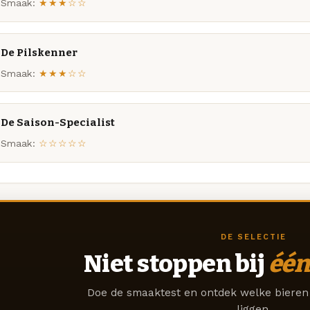
Smaak:
★★★☆☆
De Pilskenner
Smaak:
★★★☆☆
De Saison-Specialist
Smaak:
☆☆☆☆☆
DE SELECTIE
Niet stoppen bij
één
Doe de smaaktest en ontdek welke bieren 
liggen.