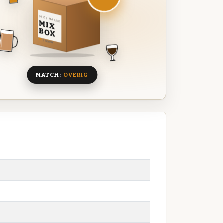
DEZE MAAND
MIX
BOX
8 BIEREN
MATCH:
OVERIG