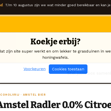
d.
T/m 10 augustus zijn we wat minder goed bereikbaar en kan je 
Koekje erbij?
dat zijn site super werkt en om lekker te grasduinen in we
honingwafels.
Voorkeuren
Cookies toestaan
Stel jouw box samen
LCOHOLVRIJ · AMSTEL BIER
Amstel Radler 0.0% Citroe