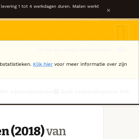
levering 1 tot 4 werkdagen duren. Mailen werkt
×
Ik heb een vraag
Contact
Inloggen
bstatistieken.
Klik hier
voor meer informatie over zijn
Bier adventskalender
Geef cadeau
Shop
Over Ons
n (2018)
van