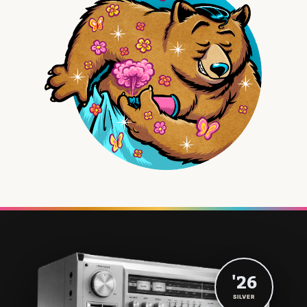
'26
SILVER