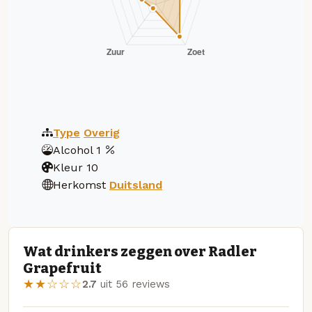
Type
Overig
Alcohol
1
Kleur
10
Herkomst
Duitsland
Wat drinkers zeggen over Radler
Grapefruit
★★☆☆☆
2.7
uit 56 reviews