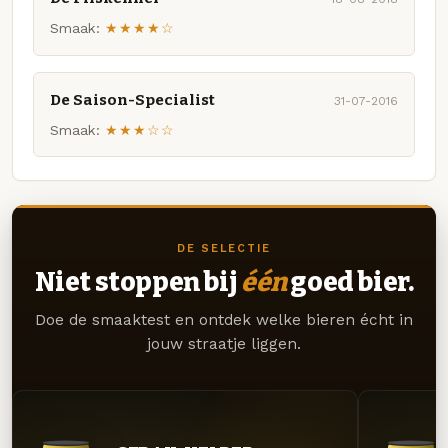
Smaak:
★★★★☆
De Saison-Specialist
31-07-2016
Smaak:
★★★☆☆
DE SELECTIE
Niet stoppen bij
één
goed bier.
Doe de smaaktest en ontdek welke bieren écht in
jouw straatje liggen.