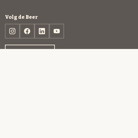
Volg de Beer
Ontdek jouw box
© 2013-2026 Beer in a Box BV