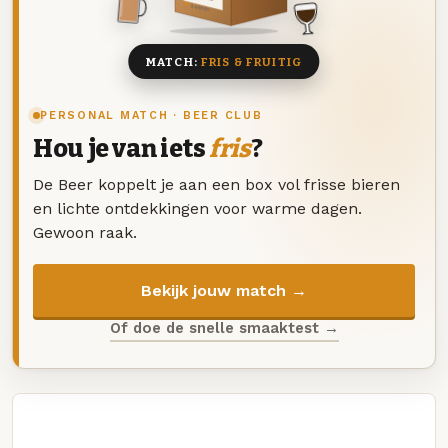
8 BIEREN
MATCH:
FRIS & FRUITIG
PERSONAL MATCH · BEER CLUB
Hou je van iets
fris
?
De Beer koppelt je aan een box vol frisse bieren
en lichte ontdekkingen voor warme dagen.
Gewoon raak.
Bekijk jouw match →
Of doe de snelle smaaktest →