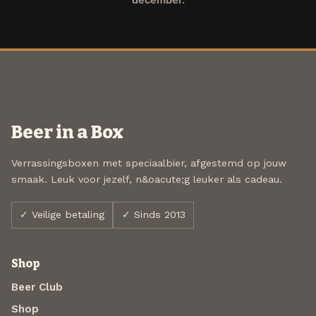
Beer in a Box
Verrassingsboxen met speciaalbier, afgestemd op jouw
smaak. Leuk voor jezelf, n&oacute;g leuker als cadeau.
✓ Veilige betaling
✓ Sinds 2013
Shop
Beer Club
Shop