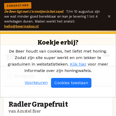
ZOMERSTAND
De Beer ligt met z'n voetjes in het zand.
T/m 10 augustus zijn
×
we wat minder goed bereikbaar en kan je levering 1 tot 4
werkdagen duren. Mailen werkt het snelst:
hello@beerinabox.nl
Ik heb een vraag
Contact
Inloggen
Koekje erbij?
De Beer houdt van cookies, het liefst met honing.
Zodat zijn site super werkt en om lekker te
grasduinen in webstatistieken.
Klik hier
voor meer
informatie over zijn honingwafels.
Navigatie
Voorkeuren
Cookies toestaan
RADLER · AMSTEL BIER
Radler Grapefruit
van Amstel Bier