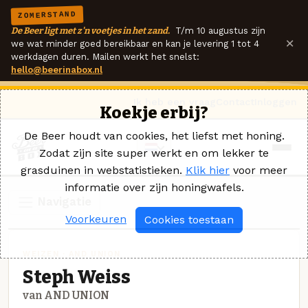
ZOMERSTAND
De Beer ligt met z'n voetjes in het zand.
T/m 10 augustus zijn
×
we wat minder goed bereikbaar en kan je levering 1 tot 4
werkdagen duren. Mailen werkt het snelst:
hello@beerinabox.nl
Ik heb een vraag
Contact
Inloggen
Koekje erbij?
De Beer houdt van cookies, het liefst met honing.
Zodat zijn site super werkt en om lekker te
grasduinen in webstatistieken.
Klik hier
voor meer
informatie over zijn honingwafels.
Navigatie
Voorkeuren
Cookies toestaan
WEIZEN · AND UNION
Steph Weiss
van AND UNION