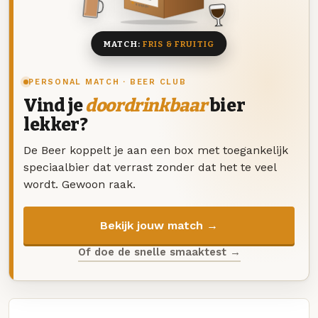
8 BIEREN
MATCH:
FRIS & FRUITIG
PERSONAL MATCH · BEER CLUB
Vind je
doordrinkbaar
bier
lekker?
De Beer koppelt je aan een box met toegankelijk
speciaalbier dat verrast zonder dat het te veel
wordt. Gewoon raak.
Bekijk jouw match →
Of doe de snelle smaaktest →