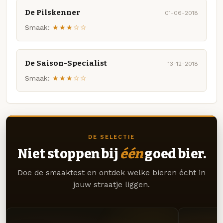
De Pilskenner
01-06-2018
Smaak:
★★★☆☆
De Saison-Specialist
13-12-2018
Smaak:
★★★☆☆
DE SELECTIE
Niet stoppen bij
één
goed bier.
Doe de smaaktest en ontdek welke bieren écht in
jouw straatje liggen.