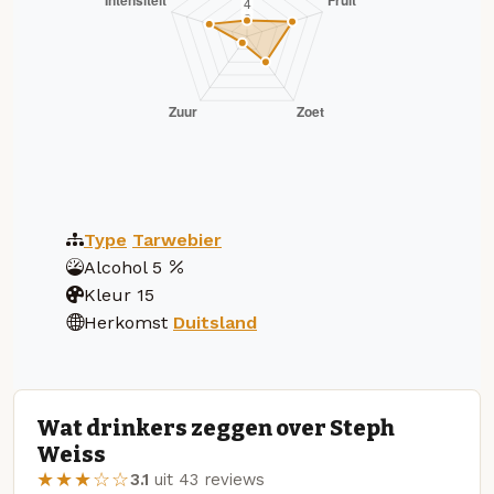
Type
Tarwebier
Alcohol
5
Kleur
15
Herkomst
Duitsland
Wat drinkers zeggen over Steph
Weiss
★★★☆☆
3.1
uit 43 reviews