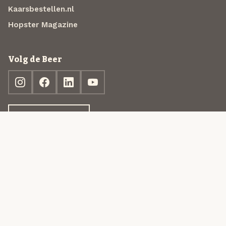
Kaarsbestellen.nl
Hopster Magazine
Volg de Beer
Ontdek jouw box
© 2013-2026 Beer in a Box BV