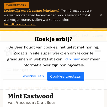
ZOMERSTAND
De Beer ligt met z'n voetjes in het zand.
T/m 10 augustus zijn
×
we wat minder goed bereikbaar en kan je levering 1 tot 4
werkdagen duren. Mailen werkt het snelst:
hello@beerinabox.nl
Ik heb een vraag
Contact
Inloggen
Koekje erbij?
De Beer houdt van cookies, het liefst met honing.
Zodat zijn site super werkt en om lekker te
grasduinen in webstatistieken.
Klik hier
voor meer
informatie over zijn honingwafels.
Navigatie
Voorkeuren
Cookies toestaan
IMPERIAL PASTRYSTOUT · ANDERSON'S CRAFT BEER
Mint Eastwood
van Anderson's Craft Beer