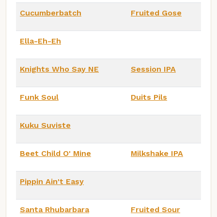
Cucumberbatch
Fruited Gose
Ella-Eh-Eh
Knights Who Say NE
Session IPA
Funk Soul
Duits Pils
Kuku Suviste
Beet Child O' Mine
Milkshake IPA
Pippin Ain't Easy
Santa Rhubarbara
Fruited Sour