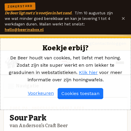
ZOMERSTAND
De Beer ligt met z'n voetjes in het zand.
T/m 10 augustus zijn
×
we wat minder goed bereikbaar en kan je levering 1 tot 4
werkdagen duren. Mailen werkt het snelst:
hello@beerinabox.nl
Ik heb een vraag
Contact
Inloggen
Koekje erbij?
De Beer houdt van cookies, het liefst met honing.
Zodat zijn site super werkt en om lekker te
grasduinen in webstatistieken.
Klik hier
voor meer
informatie over zijn honingwafels.
Navigatie
Voorkeuren
Cookies toestaan
ZURE IPA · ANDERSON'S CRAFT BEER
Sour Park
van Anderson's Craft Beer