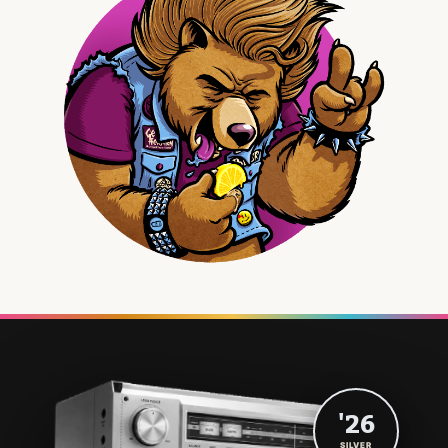
'26
SILVER