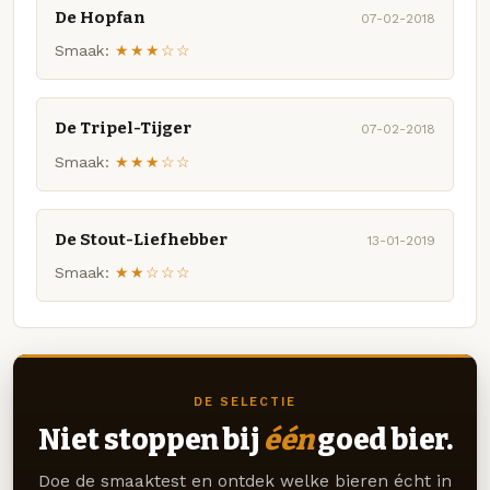
De Hopfan
07-02-2018
Smaak:
★★★☆☆
De Tripel-Tijger
07-02-2018
Smaak:
★★★☆☆
De Stout-Liefhebber
13-01-2019
Smaak:
★★☆☆☆
DE SELECTIE
Niet stoppen bij
één
goed bier.
Doe de smaaktest en ontdek welke bieren écht in