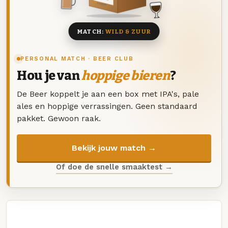
8 BIEREN
MATCH:
WILD & ZUUR
PERSONAL MATCH · BEER CLUB
Hou je van
hoppige bieren
?
De Beer koppelt je aan een box met IPA's, pale
ales en hoppige verrassingen. Geen standaard
pakket. Gewoon raak.
Bekijk jouw match →
Of doe de snelle smaaktest →