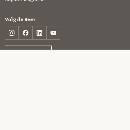
Volg de Beer
Ontdek jouw box
© 2013-2026 Beer in a Box BV