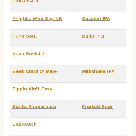
Ella-Eh-Eh
Knights Who Say NE
Session IPA
Funk Soul
Duits Pils
Kuku Suviste
Beet Child O' Mine
Milkshake IPA
Pippin Ain't Easy
Santa Rhubarbara
Fruited Sour
Baewatch