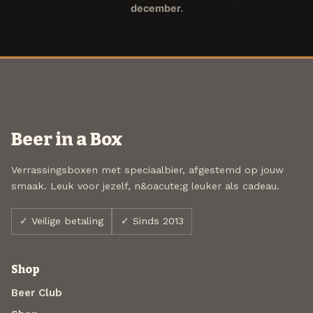
december.
Beer in a Box
Verrassingsboxen met speciaalbier, afgestemd op jouw
smaak. Leuk voor jezelf, n&oacute;g leuker als cadeau.
✓ Veilige betaling
✓ Sinds 2013
Shop
Beer Club