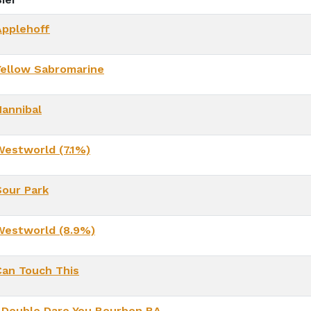
Applehoff
Yellow Sabromarine
Hannibal
Westworld (7.1%)
Sour Park
Westworld (8.9%)
Can Touch This
I Double Dare You Bourbon BA