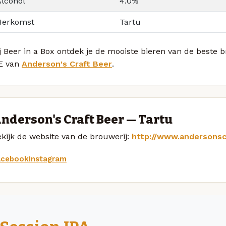
Alcohol
4.0%
Herkomst
Tartu
j Beer in a Box ontdek je de mooiste bieren van de beste
E van
Anderson's Craft Beer
.
nderson's Craft Beer — Tartu
kijk de website van de brouwerij:
http://www.andersonsc
acebook
Instagram