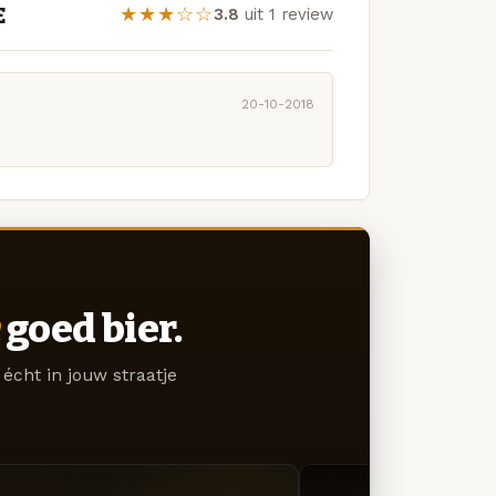
E
★★★☆☆
3.8
uit 1 review
20-10-2018
goed bier.
écht in jouw straatje