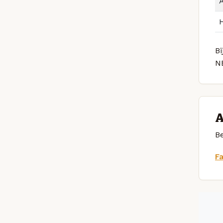
Bi
N
A
Be
F