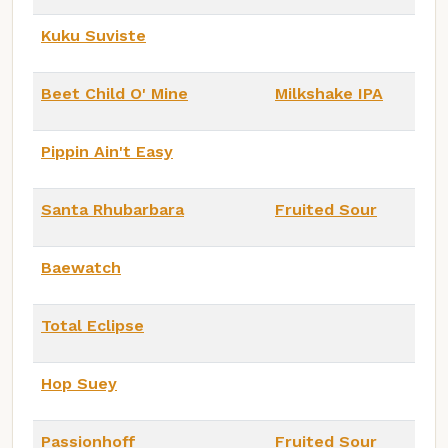
Kuku Suviste
Beet Child O' Mine
Milkshake IPA
Pippin Ain't Easy
Santa Rhubarbara
Fruited Sour
Baewatch
Total Eclipse
Hop Suey
Passionhoff
Fruited Sour