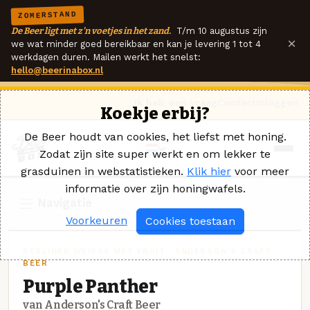
ZOMERSTAND
De Beer ligt met z'n voetjes in het zand.
T/m 10 augustus zijn
×
we wat minder goed bereikbaar en kan je levering 1 tot 4
werkdagen duren. Mailen werkt het snelst:
hello@beerinabox.nl
Ik heb een vraag
Contact
Inloggen
Koekje erbij?
De Beer houdt van cookies, het liefst met honing.
Zodat zijn site super werkt en om lekker te
grasduinen in webstatistieken.
Klik hier
voor meer
informatie over zijn honingwafels.
Navigatie
Voorkeuren
Cookies toestaan
BERLINER WEISSE MET FRUIT · ANDERSON'S CRAFT
BEER
Purple Panther
van Anderson's Craft Beer