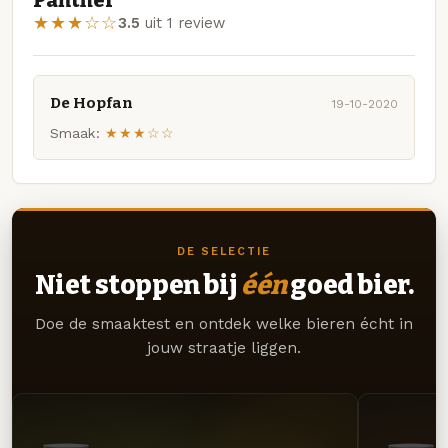
Panther
★★★☆☆
3.5
uit 1 review
De Hopfan
19-10-2020
Smaak:
★★★☆☆
DE SELECTIE
Niet stoppen bij
één
goed bier.
Doe de smaaktest en ontdek welke bieren écht in
jouw straatje liggen.