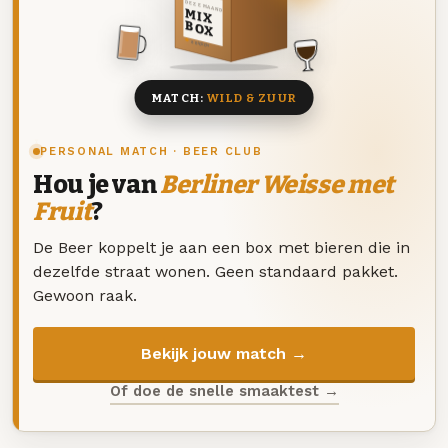
DEZE MAAND
MIX
BOX
8 BIEREN
MATCH:
WILD & ZUUR
PERSONAL MATCH · BEER CLUB
Hou je van
Berliner Weisse met
Fruit
?
De Beer koppelt je aan een box met bieren die in
dezelfde straat wonen. Geen standaard pakket.
Gewoon raak.
Bekijk jouw match →
Of doe de snelle smaaktest →