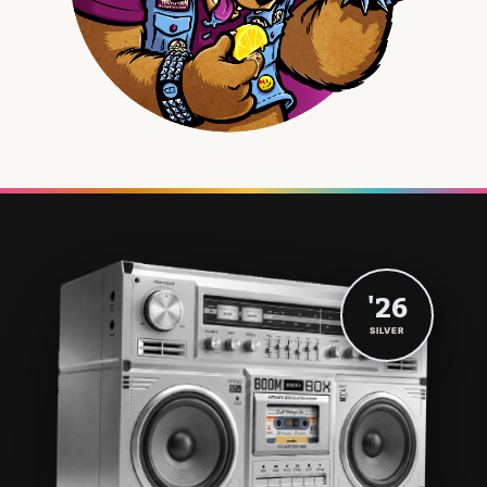
'26
SILVER