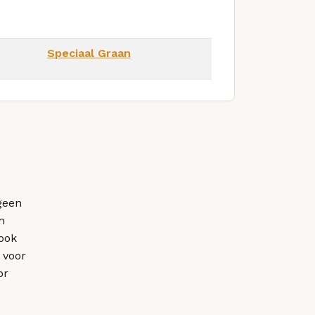
Speciaal Graan
tgeen
n
ook
 voor
or