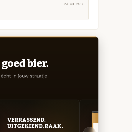
23-04-2017
goed bier.
écht in jouw straatje
VER
VERRASSEND.
UIT
UITGEKIEND. RAAK.