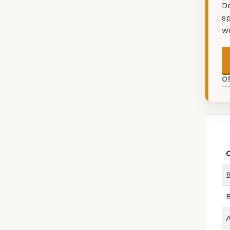
De
sp
w
O
B