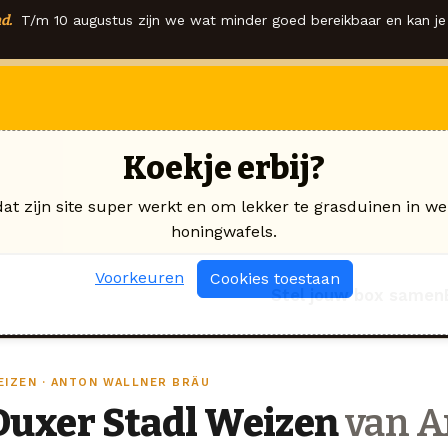
d.
T/m 10 augustus zijn we wat minder goed bereikbaar en kan je 
Koekje erbij?
dat zijn site super werkt en om lekker te grasduinen in we
honingwafels.
Voorkeuren
Cookies toestaan
Stel jouw box samen
EIZEN · ANTON WALLNER BRÄU
Duxer Stadl Weizen
van A