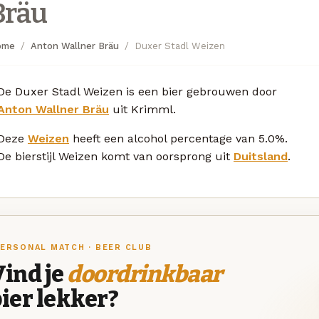
Bräu
ome
Anton Wallner Bräu
Duxer Stadl Weizen
De Duxer Stadl Weizen is een bier gebrouwen door
Anton Wallner Bräu
uit Krimml.
Deze
Weizen
heeft een alcohol percentage van 5.0%.
De bierstijl Weizen komt van oorsprong uit
Duitsland
.
ERSONAL MATCH · BEER CLUB
ind je
doordrinkbaar
ier lekker?