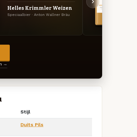
Dunk
Helles Krimmler Weizen
März
Speciaalbier · Anton Wallner Bräu
Specia
→
en →
u
Stijl
Duits Pils