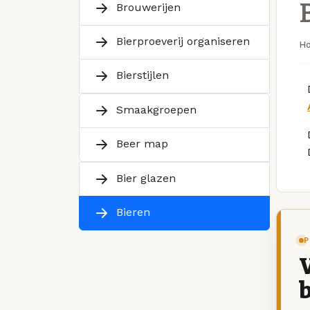
Brouwerijen
Bierproeverij organiseren
H
Bierstijlen
Smaakgroepen
Beer map
Bier glazen
Bieren
P
V
b