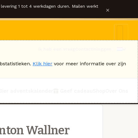
levering 1 tot 4 werkdagen duren. Mailen werkt
×
Ik heb een vraag
Contact
Inloggen
bstatistieken.
Klik hier
voor meer informatie over zijn
Bier adventskalender
Geef cadeau
Shop
Over Ons
nton Wallner