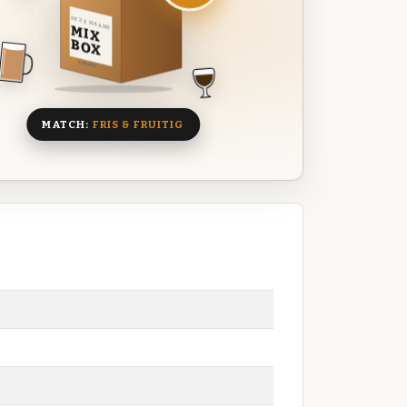
DEZE MAAND
MIX
BOX
8 BIEREN
MATCH:
FRIS & FRUITIG