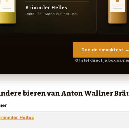
Krimmler Helles
Duits Pils · Anton Wallner Bräu
Doe de smaaktest 
Of stel direct je box sam
ndere bieren van Anton Wallner Brä
ier
Krimmler Helles