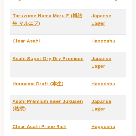
Taruzume Nama Maru F (樽詰
Japanse
生 マルエフ)
Lager
Clear Asahi
Happoshu
Asahi Super Dry Dry Premium
Japanse
Lager
Honnama Draft (本生)
Happoshu
Asahi Premium Beer Jukusen
Japanse
(熟撰)
Lager
Clear Asahi Prime Rich
Happoshu