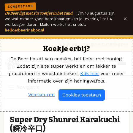
ZOMERSTAND
De Beer ligt met z'n voetjes in het zand.
T/m 10 augustus zijn
×
we wat minder goed bereikbaar en kan je levering 1 tot 4
werkdagen duren. Mailen werkt het snelst:
hello@beerinabox.nl
Ik heb een vraag
Contact
Inloggen
Koekje erbij?
De Beer houdt van cookies, het liefst met honing.
Zodat zijn site super werkt en om lekker te
grasduinen in webstatistieken.
Klik hier
voor meer
informatie over zijn honingwafels.
Navigatie
Voorkeuren
Cookies toestaan
JAPANSE LAGER · ASAHI BREWERIES
Super Dry Shunrei Karakuchi
(瞬冷辛口)