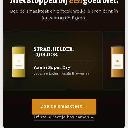
Niet stoppen bij
één
goed bier.
Doe de smaaktest en ontdek welke bieren écht in
jouw straatje liggen.
STRAK. HELDER.
TIJDLOOS.
Asahi Super Dry
Japanse Lager · Asahi Breweries
Doe de smaaktest →
Of stel direct je box samen →