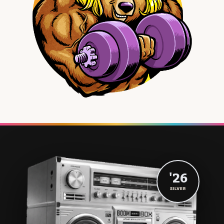
'26
SILVER