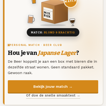
MATCH
DEZE MAAND
MIX
BOX
8 BIEREN
MATCH:
BLOND & KRACHTIG
PERSONAL MATCH · BEER CLUB
Hou je van
Japanse Lager
?
De Beer koppelt je aan een box met bieren die in
dezelfde straat wonen. Geen standaard pakket.
Gewoon raak.
Bekijk jouw match →
Of doe de snelle smaaktest →