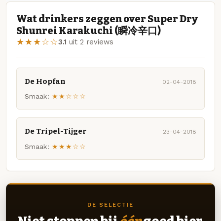
Wat drinkers zeggen over Super Dry
Shunrei Karakuchi (瞬冷辛口)
★★★☆☆
3.1
uit 2 reviews
De Hopfan
02-04-2018
Smaak:
★★☆☆☆
De Tripel-Tijger
23-04-2018
Smaak:
★★★☆☆
DE SELECTIE