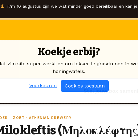
d.
T/m 10 augustus zijn we wat minder goed bereikbaar en kan je 
Koekje erbij?
dat zijn site super werkt en om lekker te grasduinen in we
honingwafels.
Voorkeuren
Cookies toestaan
Stel jouw box samen
IDER - ZOET · ATHENIAN BREWERY
Milokleftis (Μηλοκλέφτης