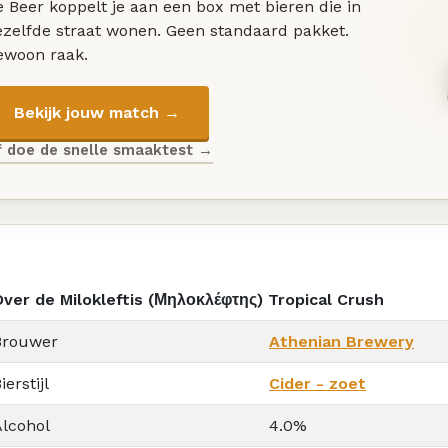
 Beer koppelt je aan een box met bieren die in
ezelfde straat wonen. Geen standaard pakket.
ewoon raak.
Bekijk jouw match →
f doe de snelle smaaktest →
Over de Milokleftis (Μηλοκλέφτης) Tropical Crush
Brouwer
Athenian Brewery
ierstijl
Cider - zoet
Alcohol
4.0%