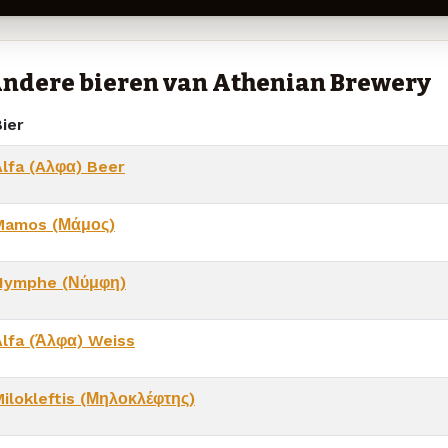
ndere bieren van Athenian Brewery
ier
Alfa (Aλφα) Beer
Mamos (Μάμος)
Nymphe (Νύμφη)
Alfa (Άλφα) Weiss
Milokleftis (Μηλοκλέφτης)