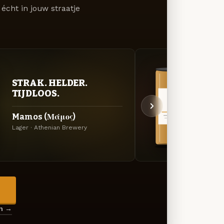
écht in jouw straatje
STRAK. HELDER.
VER
TIJDLOOS.
UIT
Mamos (Μάμος)
Nymp
Lager · Athenian Brewery
Helles
→
en →