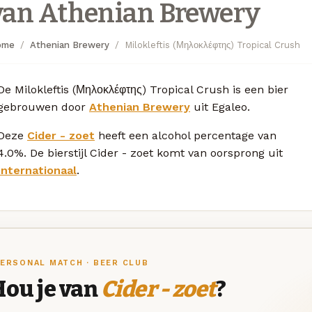
van Athenian Brewery
ome
Athenian Brewery
Milokleftis (Μηλοκλέφτης) Tropical Crush
De Milokleftis (Μηλοκλέφτης) Tropical Crush is een bier
gebrouwen door
Athenian Brewery
uit Egaleo.
Deze
Cider - zoet
heeft een alcohol percentage van
4.0%. De bierstijl Cider - zoet komt van oorsprong uit
Internationaal
.
ERSONAL MATCH · BEER CLUB
Hou je van
Cider - zoet
?