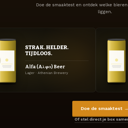
Doe de smaaktest en ontdek welke bieren 
liggen.
STRAK. HELDER.
TIJDLOOS.
Alfa (Aλφα) Beer
Lager · Athenian Brewery
Doe de smaaktest 
Of stel direct je box sam