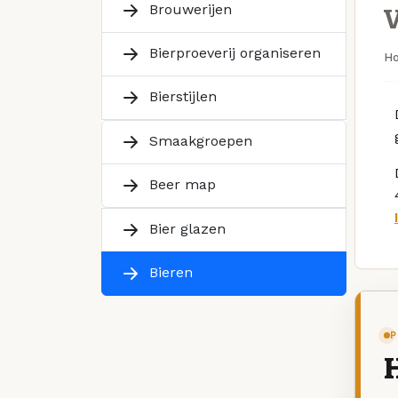
Brouwerijen
Bierproeverij organiseren
H
Bierstijlen
Smaakgroepen
Beer map
Bier glazen
Bieren
P