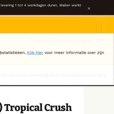
levering 1 tot 4 werkdagen duren. Mailen werkt
×
Ik heb een vraag
Contact
Inloggen
bstatistieken.
Klik hier
voor meer informatie over zijn
Bier adventskalender
Geef cadeau
Shop
Over Ons
) Tropical Crush