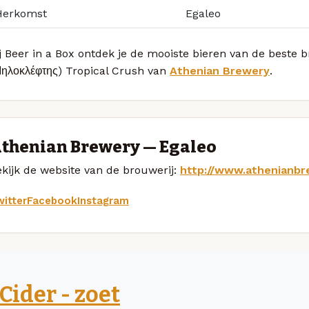
Herkomst
Egaleo
j Beer in a Box ontdek je de mooiste bieren van de beste b
Μηλοκλέφτης) Tropical Crush van
Athenian Brewery
.
thenian Brewery — Egaleo
kijk de website van de brouwerij:
http://www.athenianbr
itter
Facebook
Instagram
Cider - zoet