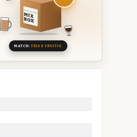
DEZE MAAND
MIX
BOX
8 BIEREN
MATCH:
FRIS & FRUITIG