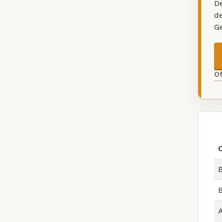
De
d
G
O
B