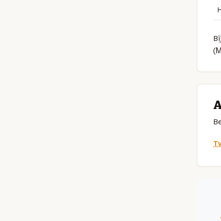
Bi
(
A
Be
Tw