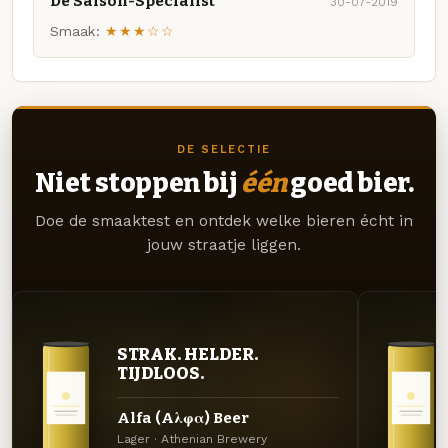
De Saison-Specialist
30-07-2019
Smaak:
★★★☆☆
DE SELECTIE
Niet stoppen bij
één
goed bier.
Doe de smaaktest en ontdek welke bieren écht in
jouw straatje liggen.
STRAK. HELDER.
TIJDLOOS.
Alfa (Aλφα) Beer
Lager · Athenian Brewery