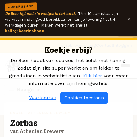
ZOMERSTAND
De Beer ligt met z'n voetjes in het zand.
T/m 10 augustus zijn
×
we wat minder goed bereikbaar en kan je levering 1 tot 4
werkdagen duren. Mailen werkt het snelst:
hello@beerinabox.nl
Ik heb een vraag
Contact
Inloggen
Koekje erbij?
De Beer houdt van cookies, het liefst met honing.
Zodat zijn site super werkt en om lekker te
grasduinen in webstatistieken.
Klik hier
voor meer
informatie over zijn honingwafels.
Navigatie
Voorkeuren
Cookies toestaan
LAGER · ATHENIAN BREWERY
Zorbas
van Athenian Brewery