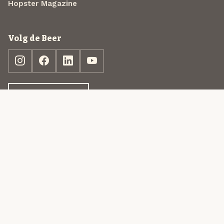
Hopster Magazine
Volg de Beer
Ontdek jouw box
© 2013-2026 Beer in a Box BV