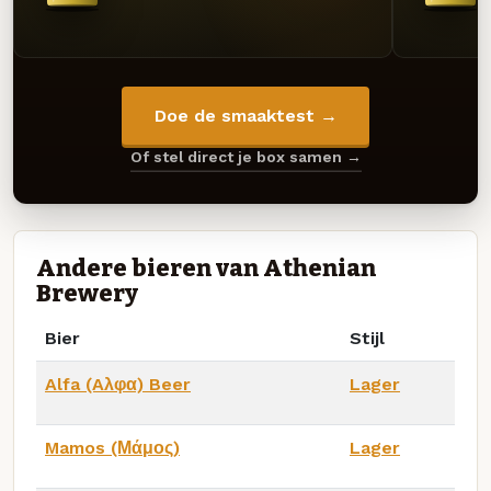
Doe de smaaktest →
Of stel direct je box samen →
Andere bieren van Athenian
Brewery
Bier
Stijl
Alfa (Aλφα) Beer
Lager
Mamos (Μάμος)
Lager