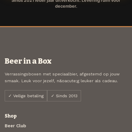
Sinds 2021 ieder jaar uitverkocht. Levering ruim voor
december.
Beer in a Box
Verrassingsboxen met speciaalbier, afgestemd op jouw
smaak. Leuk voor jezelf, n&oacute;g leuker als cadeau.
✓ Veilige betaling
✓ Sinds 2013
Shop
Beer Club