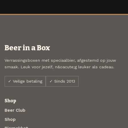
Beer in a Box
Verrassingsboxen met speciaalbier, afgestemd op jouw
smaak. Leuk voor jezelf, n&oacute;g leuker als cadeau.
✓ Veilige betaling
✓ Sinds 2013
Shop
Beer Club
Shop