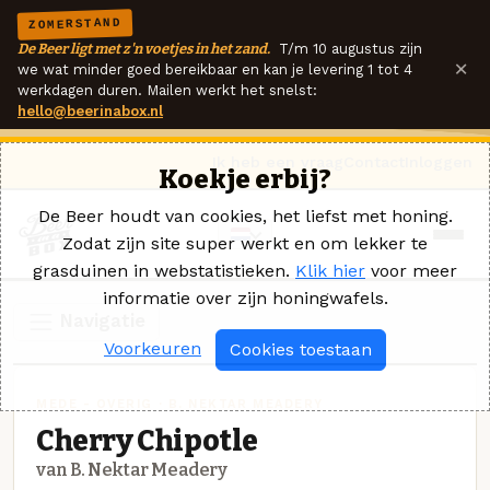
ZOMERSTAND
De Beer ligt met z'n voetjes in het zand.
T/m 10 augustus zijn
×
we wat minder goed bereikbaar en kan je levering 1 tot 4
werkdagen duren. Mailen werkt het snelst:
hello@beerinabox.nl
Ik heb een vraag
Contact
Inloggen
Koekje erbij?
De Beer houdt van cookies, het liefst met honing.
Zodat zijn site super werkt en om lekker te
grasduinen in webstatistieken.
Klik hier
voor meer
informatie over zijn honingwafels.
Navigatie
Voorkeuren
Cookies toestaan
MEDE - OVERIG · B. NEKTAR MEADERY
Cherry Chipotle
van B. Nektar Meadery