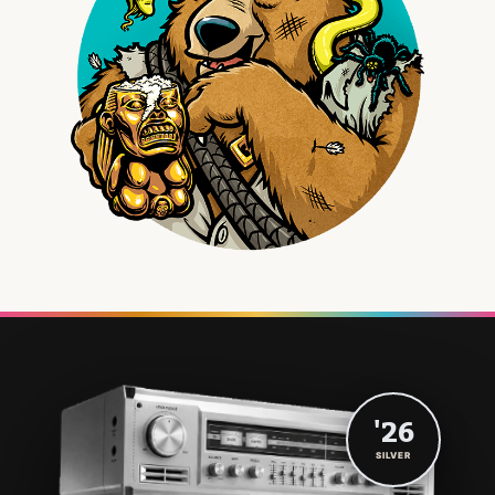
'26
SILVER