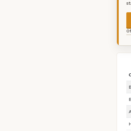
s
O
B