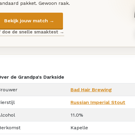
tandaard pakket. Gewoon raak.
Bekijk jouw match →
f doe de snelle smaaktest →
Over de Grandpa's Darkside
Brouwer
Bad Hair Brewing
ierstijl
Russian Imperial Stout
Alcohol
11.0%
Herkomst
Kapelle