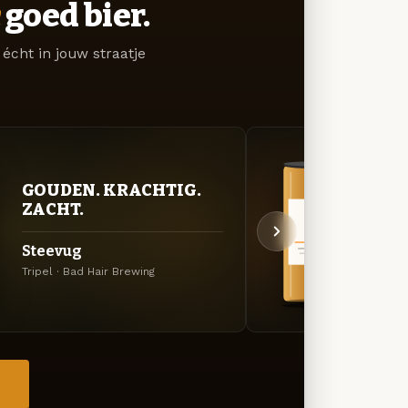
goed bier.
écht in jouw straatje
GOUDEN. KRACHTIG.
BITT
ZACHT.
EXP
Steevug
Ut Bi
Tripel · Bad Hair Brewing
Amerik
→