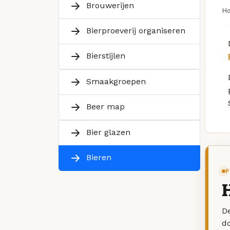
Brouwerijen
H
Bierproeverij organiseren
Bierstijlen
Smaakgroepen
Beer map
Bier glazen
Bieren
P
H
De
d