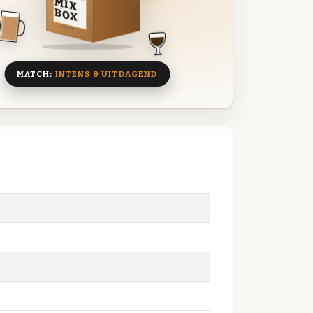
MIX
BOX
8 BIEREN
MATCH:
INTENS & UITDAGEND