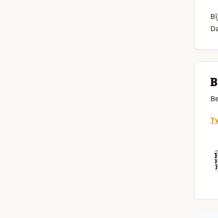
Bi
D
B
Be
Tw