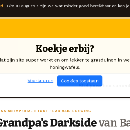
d.
T/m 10 augustus zijn we wat minder goed bereikbaar en kan je 
Koekje erbij?
dat zijn site super werkt en om lekker te grasduinen in we
honingwafels.
Voorkeuren
Cookies toestaan
Stel jouw box samen
USSIAN IMPERIAL STOUT · BAD HAIR BREWING
Grandpa's Darkside
van Ba