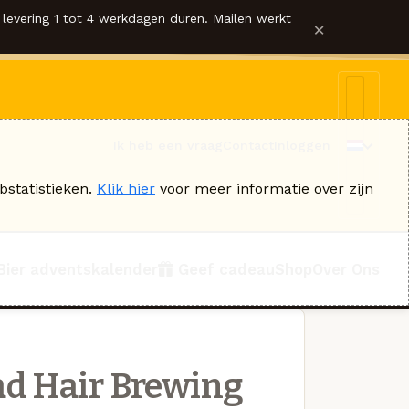
levering 1 tot 4 werkdagen duren. Mailen werkt
×
Ik heb een vraag
Contact
Inloggen
bstatistieken.
Klik hier
voor meer informatie over zijn
Bier adventskalender
Geef cadeau
Shop
Over Ons
d Hair Brewing