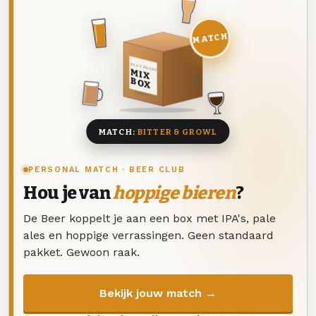
MATCH
DEZE MAAND
MIX
BOX
8 BIEREN
MATCH:
BITTER & GROWL
PERSONAL MATCH · BEER CLUB
Hou je van
hoppige bieren
?
De Beer koppelt je aan een box met IPA's, pale
ales en hoppige verrassingen. Geen standaard
pakket. Gewoon raak.
Bekijk jouw match →