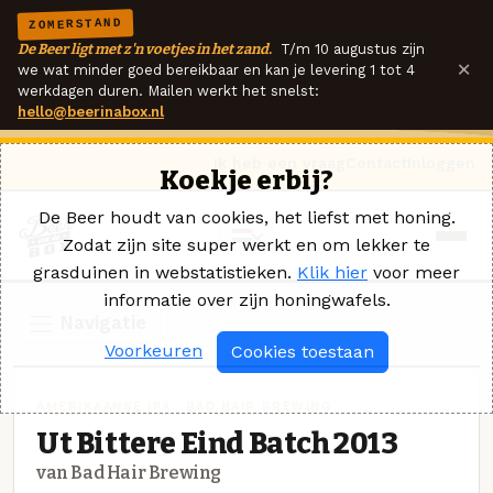
ZOMERSTAND
De Beer ligt met z'n voetjes in het zand.
T/m 10 augustus zijn
×
we wat minder goed bereikbaar en kan je levering 1 tot 4
werkdagen duren. Mailen werkt het snelst:
hello@beerinabox.nl
Ik heb een vraag
Contact
Inloggen
Koekje erbij?
De Beer houdt van cookies, het liefst met honing.
Zodat zijn site super werkt en om lekker te
grasduinen in webstatistieken.
Klik hier
voor meer
informatie over zijn honingwafels.
Navigatie
Voorkeuren
Cookies toestaan
AMERIKAANSE IPA · BAD HAIR BREWING
Ut Bittere Eind Batch 2013
van Bad Hair Brewing