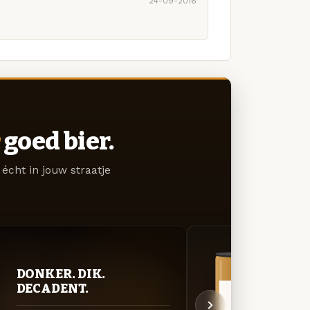
24-09-2016
goed bier.
écht in jouw straatje
DONKER. DIK.
VER
DECADENT.
UIT