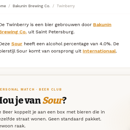
ome
Bakunin Brewing Co.
Twinberry
De Twinberry is een bier gebrouwen door
Bakunin
Brewing Co.
uit Saint Petersburg.
Deze
Sour
heeft een alcohol percentage van 4.0%. De
bierstijl Sour komt van oorsprong uit
Internationaal
.
ERSONAL MATCH · BEER CLUB
Hou je van
Sour
?
 Beer koppelt je aan een box met bieren die in
ezelfde straat wonen. Geen standaard pakket.
ewoon raak.