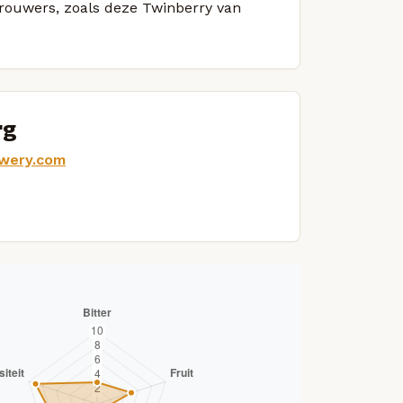
 brouwers, zoals deze Twinberry van
rg
ewery.com