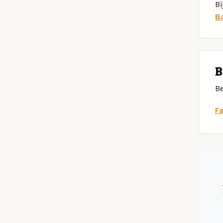
Bi
B
B
Be
F