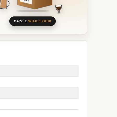
8 BIEREN
MATCH:
WILD & ZUUR