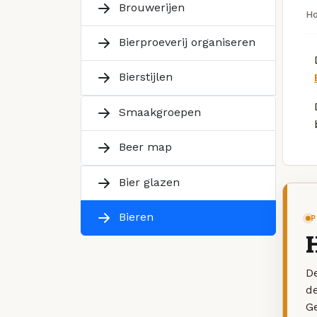
Brouwerijen
H
Bierproeverij organiseren
Bierstijlen
Smaakgroepen
Beer map
Bier glazen
Bieren
P
De
d
G