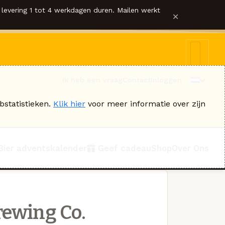
levering 1 tot 4 werkdagen duren. Mailen werkt
×
Ik heb een vraag
Contact
Inloggen
bstatistieken.
Klik hier
voor meer informatie over zijn
Bier adventskalender
Geef cadeau
Shop
Over Ons
ewing Co.