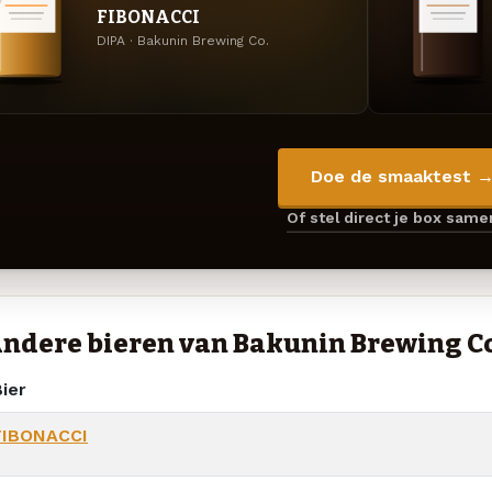
FIBONACCI
DIPA · Bakunin Brewing Co.
Doe de smaaktest 
Of stel direct je box sam
ndere bieren van Bakunin Brewing C
ier
FIBONACCI