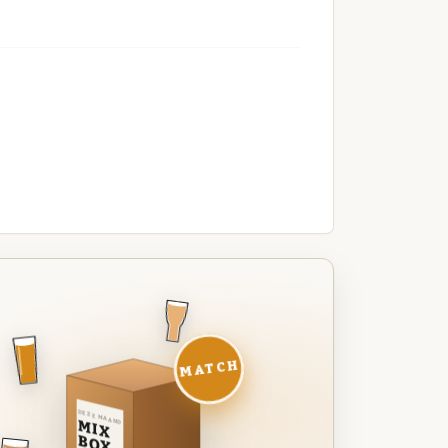
MATCH
DEZE MAAND
MIX
BOX