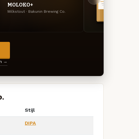
MOLOKO+
RED
Milkstout · Bakunin Brewing Co.
Gepepe
→
en →
o.
Stijl
DIPA