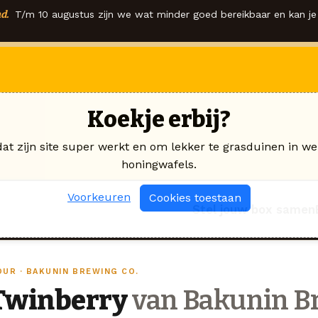
d.
T/m 10 augustus zijn we wat minder goed bereikbaar en kan je 
Koekje erbij?
dat zijn site super werkt en om lekker te grasduinen in we
honingwafels.
Voorkeuren
Cookies toestaan
Stel jouw box samen
OUR · BAKUNIN BREWING CO.
Twinberry
van Bakunin Br