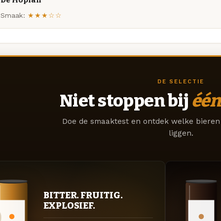
De Hopfan
Smaak:
★★★☆☆
DE SELECTIE
Niet stoppen bij
één
Doe de smaaktest en ontdek welke bieren 
liggen.
BITTER. FRUITIG.
EXPLOSIEF.