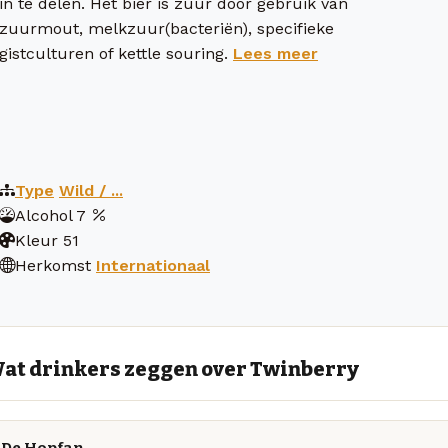
in te delen. Het bier is zuur door gebruik van
zuurmout, melkzuur(bacteriën), specifieke
gistculturen of kettle souring.
Lees meer
Type
Wild / ...
Alcohol
7
Kleur
51
Herkomst
Internationaal
at drinkers zeggen over Twinberry