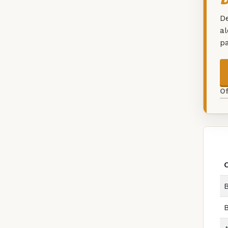
De
a
p
O
B