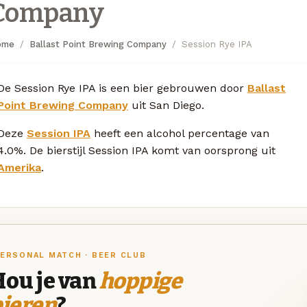
Company
ome
Ballast Point Brewing Company
Session Rye IPA
De Session Rye IPA is een bier gebrouwen door
Ballast
Point Brewing Company
uit San Diego.
Deze
Session IPA
heeft een alcohol percentage van
4.0%. De bierstijl Session IPA komt van oorsprong uit
Amerika
.
ERSONAL MATCH · BEER CLUB
Hou je van
hoppige
bieren
?