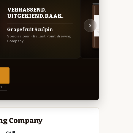
VERRASSEND.
DON
UITGEKIEND. RAAK.
DEC
Grapefruit Sculpin
Victo
Speciaalbier · Ballast Point Brewing
Imperia
Company
Brewi
→
en →
wing Company
Stijl