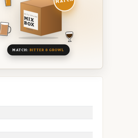
MATCH
DEZE MAAND
MIX
BOX
8 BIEREN
MATCH:
BITTER & GROWL