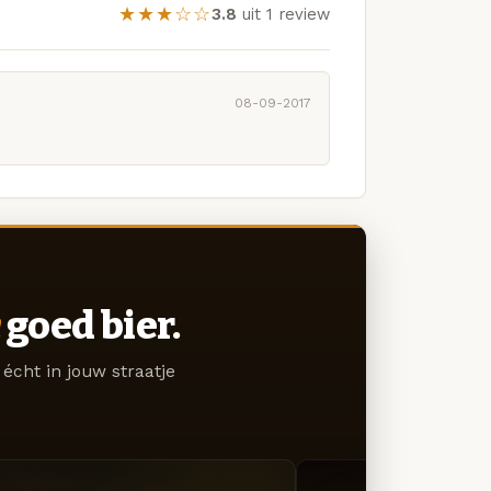
★★★☆☆
3.8
uit 1 review
08-09-2017
goed bier.
écht in jouw straatje