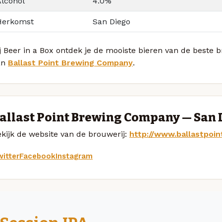
Alcohol
4.0%
Herkomst
San Diego
j Beer in a Box ontdek je de mooiste bieren van de beste 
an
Ballast Point Brewing Company
.
allast Point Brewing Company — San 
kijk de website van de brouwerij:
http://www.ballastpoin
itter
Facebook
Instagram