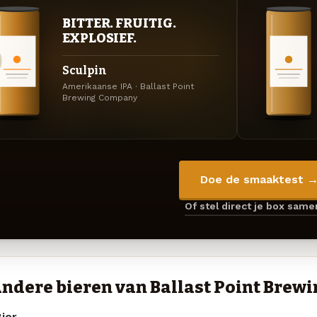
BITTER. FRUITIG.
EXPLOSIEF.
Sculpin
Amerikaanse IPA · Ballast Point
Brewing Company
Doe de smaaktest 
Of stel direct je box sam
ndere bieren van Ballast Point Bre
ier