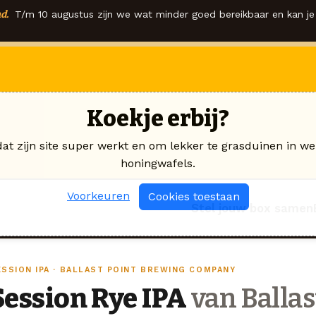
d.
T/m 10 augustus zijn we wat minder goed bereikbaar en kan je 
Koekje erbij?
dat zijn site super werkt en om lekker te grasduinen in we
honingwafels.
Voorkeuren
Cookies toestaan
Stel jouw box samen
ESSION IPA · BALLAST POINT BREWING COMPANY
Session Rye IPA
van Ballas