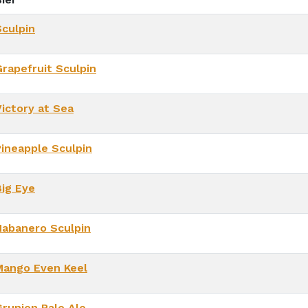
Sculpin
Grapefruit Sculpin
Victory at Sea
Pineapple Sculpin
Big Eye
Habanero Sculpin
Mango Even Keel
Grunion Pale Ale