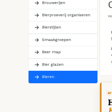
Brouwerijen
Bierproeverij organiseren
H
Bierstijlen
Smaakgroepen
Beer map
Bier glazen
Bieren
P