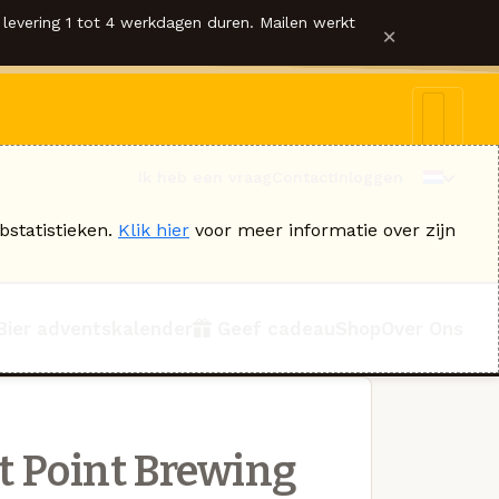
levering 1 tot 4 werkdagen duren. Mailen werkt
×
Ik heb een vraag
Contact
Inloggen
bstatistieken.
Klik hier
voor meer informatie over zijn
Bier adventskalender
Geef cadeau
Shop
Over Ons
t Point Brewing