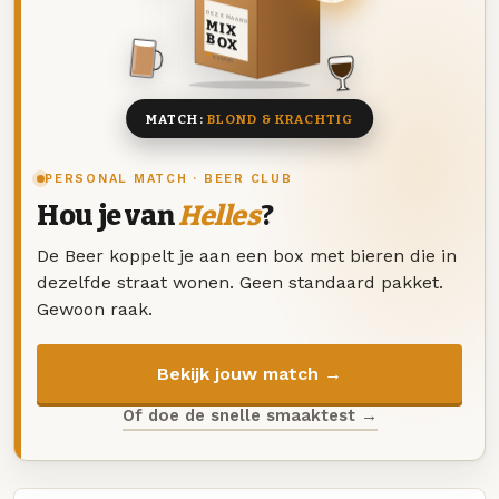
DEZE MAAND
MIX
BOX
8 BIEREN
MATCH:
BLOND & KRACHTIG
PERSONAL MATCH · BEER CLUB
Hou je van
Helles
?
De Beer koppelt je aan een box met bieren die in
dezelfde straat wonen. Geen standaard pakket.
Gewoon raak.
Bekijk jouw match →
Of doe de snelle smaaktest →