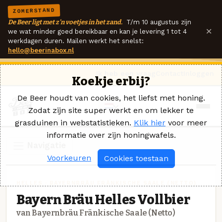
ZOMERSTAND
De Beer ligt met z'n voetjes in het zand.
T/m 10 augustus zijn
×
we wat minder goed bereikbaar en kan je levering 1 tot 4
werkdagen duren. Mailen werkt het snelst:
hello@beerinabox.nl
Ik heb een vraag
Contact
Inloggen
Koekje erbij?
De Beer houdt van cookies, het liefst met honing.
Zodat zijn site super werkt en om lekker te
grasduinen in webstatistieken.
Klik hier
voor meer
informatie over zijn honingwafels.
Navigatie
Voorkeuren
Cookies toestaan
HELLES · BAYERNBRÄU FRÄNKISCHE SAALE (NETTO)
Bayern Bräu Helles Vollbier
van Bayernbräu Fränkische Saale (Netto)