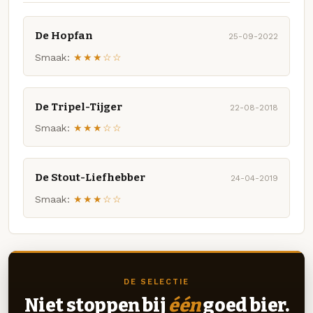
De Hopfan
25-09-2022
Smaak:
★★★☆☆
De Tripel-Tijger
22-08-2018
Smaak:
★★★☆☆
De Stout-Liefhebber
24-04-2019
Smaak:
★★★☆☆
DE SELECTIE
Niet stoppen bij
één
goed bier.