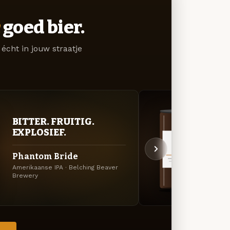
goed bier.
écht in jouw straatje
BITTER. FRUITIG.
DON
EXPLOSIEF.
DEC
Phantom Bride
¡Viv
Amerikaanse IPA · Belching Beaver
Milkst
Brewery