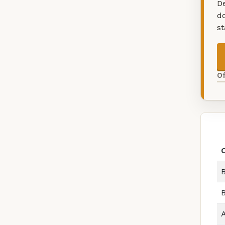
De
d
s
O
B