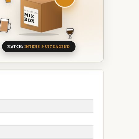
DEZE MAAND
MIX
BOX
8 BIEREN
MATCH:
INTENS & UITDAGEND