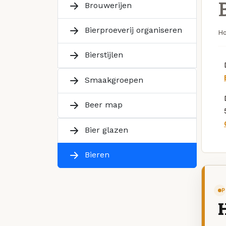
Brouwerijen
Bierproeverij organiseren
H
Bierstijlen
Smaakgroepen
Beer map
Bier glazen
Bieren
P
H