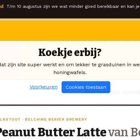
d.
T/m 10 augustus zijn we wat minder goed bereikbaar en kan je 
Koekje erbij?
dat zijn site super werkt en om lekker te grasduinen in we
honingwafels.
Voorkeuren
Cookies toestaan
Stel jouw box samen
ILKSTOUT · BELCHING BEAVER BREWERY
Peanut Butter Latte
van B