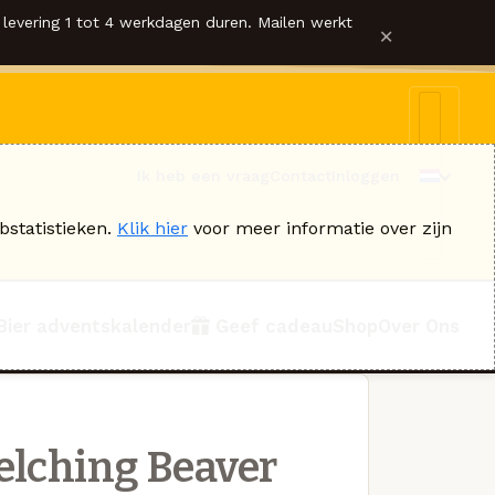
levering 1 tot 4 werkdagen duren. Mailen werkt
×
Ik heb een vraag
Contact
Inloggen
bstatistieken.
Klik hier
voor meer informatie over zijn
Bier adventskalender
Geef cadeau
Shop
Over Ons
elching Beaver