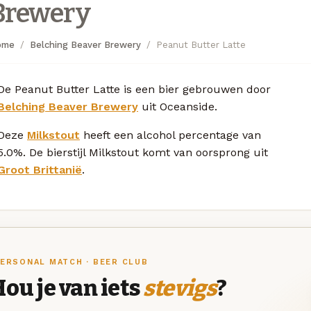
Brewery
ome
Belching Beaver Brewery
Peanut Butter Latte
De Peanut Butter Latte is een bier gebrouwen door
Belching Beaver Brewery
uit Oceanside.
Deze
Milkstout
heeft een alcohol percentage van
5.0%. De bierstijl Milkstout komt van oorsprong uit
Groot Brittanië
.
ERSONAL MATCH · BEER CLUB
ou je van iets
stevigs
?