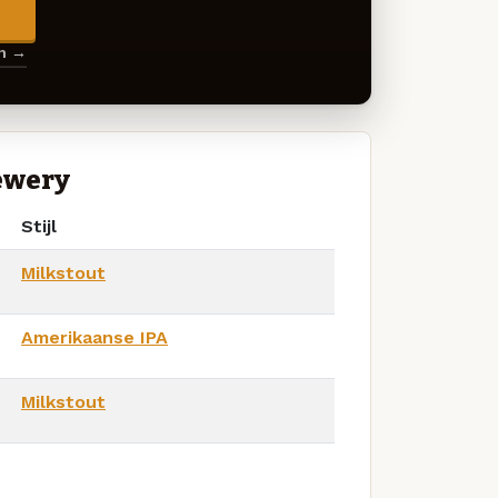
→
en →
ewery
Stijl
Milkstout
Amerikaanse IPA
Milkstout