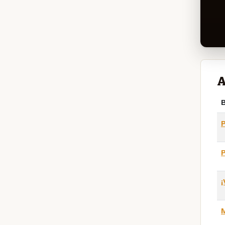
A
B
¡