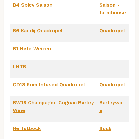
B4 Spicy Saison
Saison -
farmhouse
B6 Kandij Quadrupel
Quadrupel
B1 Hefe Weizen
LNTB
QD18 Rum Infused Quadrupel
Quadrupel
BW18 Champagne Cognac Barley
Barleywin
Wine
e
Herfstbock
Bock