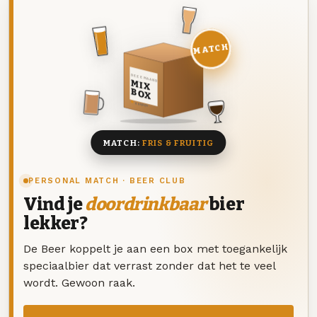
MATCH
DEZE MAAND
MIX
BOX
8 BIEREN
MATCH:
FRIS & FRUITIG
PERSONAL MATCH · BEER CLUB
Vind je
doordrinkbaar
bier
lekker?
De Beer koppelt je aan een box met toegankelijk
speciaalbier dat verrast zonder dat het te veel
wordt. Gewoon raak.