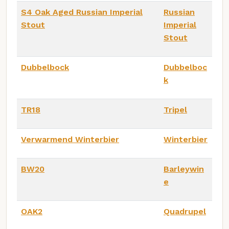
S4 Oak Aged Russian Imperial
Russian
Stout
Imperial
Stout
Dubbelbock
Dubbelboc
k
TR18
Tripel
Verwarmend Winterbier
Winterbier
BW20
Barleywin
e
OAK2
Quadrupel