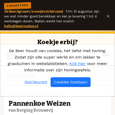
ZOMERSTAND
De Beer ligt met z'n voetjes in het zand.
T/m 10 augustus zijn
×
we wat minder goed bereikbaar en kan je levering 1 tot 4
werkdagen duren. Mailen werkt het snelst:
hello@beerinabox.nl
Ik heb een vraag
Contact
Inloggen
Koekje erbij?
De Beer houdt van cookies, het liefst met honing.
Zodat zijn site super werkt en om lekker te
grasduinen in webstatistieken.
Klik hier
voor meer
informatie over zijn honingwafels.
Navigatie
Voorkeuren
Cookies toestaan
WEIZEN · BERGING BROUWERIJ
Pannenkoe Weizen
van Berging Brouwerij