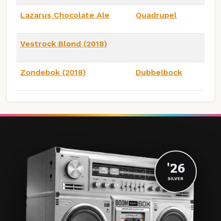
Lazarus Chocolate Ale
Quadrupel
Vestrock Blond (2018)
Zondebok (2018)
Dubbelbock
'26
SILVER