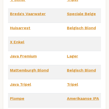
Breda's Vaarwater
Speciale Belge
Huisarrest
Belgisch Blond
X Enkel
Java Premium
Lager
Mattemburgh Blond
Belgisch Blond
Java Tripel
Tripel
Plompe
Amerikaanse IPA