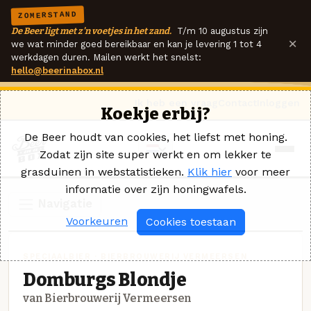
ZOMERSTAND
De Beer ligt met z'n voetjes in het zand.
T/m 10 augustus zijn
×
we wat minder goed bereikbaar en kan je levering 1 tot 4
werkdagen duren. Mailen werkt het snelst:
hello@beerinabox.nl
Ik heb een vraag
Contact
Inloggen
Koekje erbij?
De Beer houdt van cookies, het liefst met honing.
Zodat zijn site super werkt en om lekker te
grasduinen in webstatistieken.
Klik hier
voor meer
informatie over zijn honingwafels.
Navigatie
Voorkeuren
Cookies toestaan
SPECIAALBIER · BIERBROUWERIJ VERMEERSEN
Domburgs Blondje
van Bierbrouwerij Vermeersen