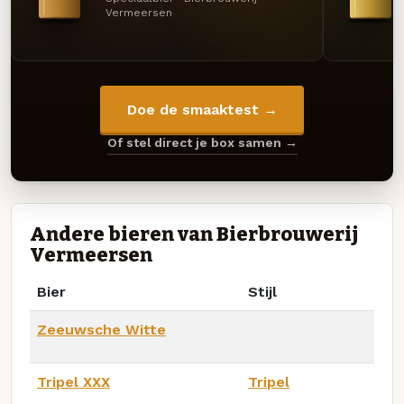
Vermeersen
Doe de smaaktest →
Of stel direct je box samen →
Andere bieren van Bierbrouwerij
Vermeersen
Bier
Stijl
Zeeuwsche Witte
Tripel XXX
Tripel