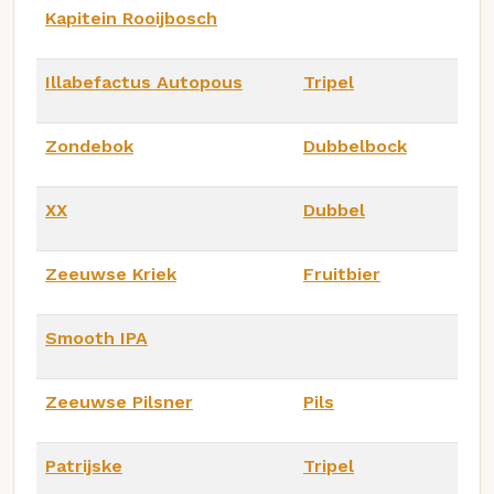
Kapitein Rooijbosch
Illabefactus Autopous
Tripel
Zondebok
Dubbelbock
XX
Dubbel
Zeeuwse Kriek
Fruitbier
Smooth IPA
Zeeuwse Pilsner
Pils
Patrijske
Tripel