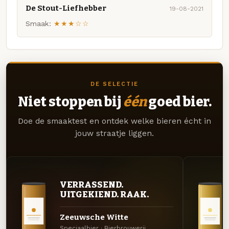
De Stout-Liefhebber
19-08-2021
Smaak:
★★★☆☆
DE SELECTIE
Niet stoppen bij
één
goed bier.
Doe de smaaktest en ontdek welke bieren écht in
jouw straatje liggen.
VERRASSEND.
UITGEKIEND. RAAK.
Zeeuwsche Witte
Speciaalbier · Bierbrouwerij