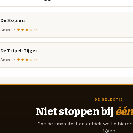
De Hopfan
Smaak:
★★★☆☆
De Tripel-Tijger
Smaak:
★★★☆☆
DE SELECTIE
Niet stoppen bij
één
Doe de smaaktest en ontdek welke bieren 
liggen.