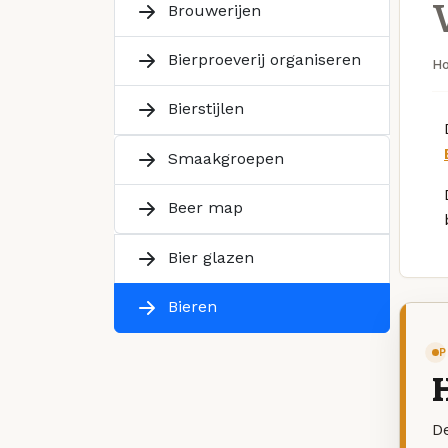
Brouwerijen
Bierproeverij organiseren
H
Bierstijlen
Smaakgroepen
Beer map
Bier glazen
Bieren
P
De