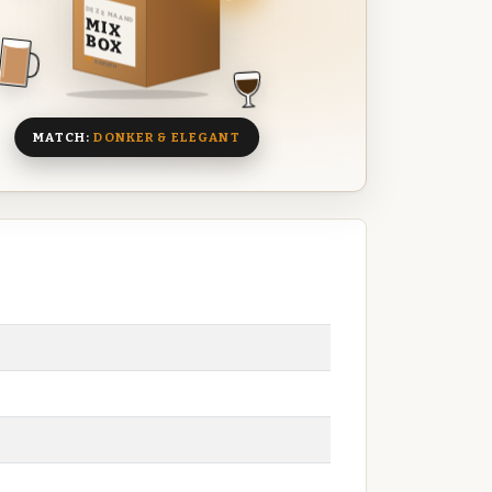
DEZE MAAND
MIX
BOX
8 BIEREN
MATCH:
DONKER & ELEGANT