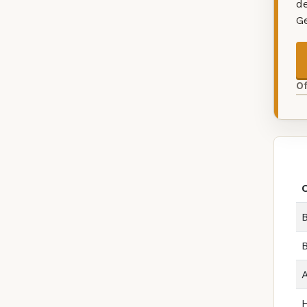
d
G
O
B