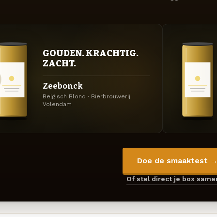
GOUDEN. KRACHTIG.
ZACHT.
Zeebonck
Belgisch Blond · Bierbrouwerij
Volendam
Doe de smaaktest 
Of stel direct je box sam