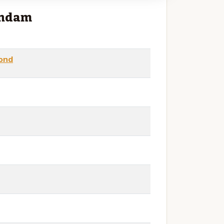
endam
lond