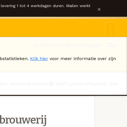
levering 1 tot 4 werkdagen duren. Mailen werkt
×
Ik heb een vraag
Contact
Inloggen
bstatistieken.
Klik hier
voor meer informatie over zijn
Bier adventskalender
Geef cadeau
Shop
Over Ons
brouwerij