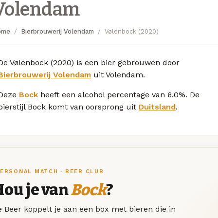
Volendam
ome
Bierbrouwerij Volendam
Vølenbock (2020)
De Vølenbock (2020) is een bier gebrouwen door
Bierbrouwerij Volendam
uit Volendam.
Deze
Bock
heeft een alcohol percentage van 6.0%. De
bierstijl Bock komt van oorsprong uit
Duitsland
.
ERSONAL MATCH · BEER CLUB
Hou je van
Bock
?
 Beer koppelt je aan een box met bieren die in