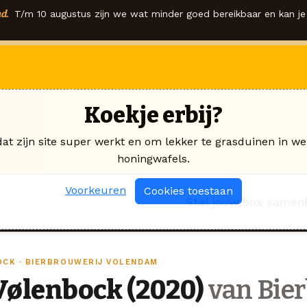
d.
T/m 10 augustus zijn we wat minder goed bereikbaar en kan je 
Koekje erbij?
dat zijn site super werkt en om lekker te grasduinen in we
honingwafels.
Voorkeuren
Cookies toestaan
Stel jouw box samen
OCK · BIERBROUWERIJ VOLENDAM
Vølenbock (2020)
van Bier