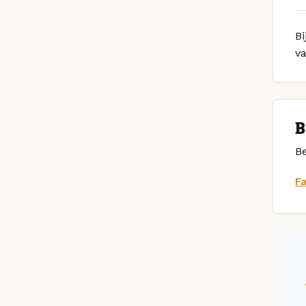
Bi
v
B
Be
F