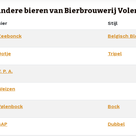
ndere bieren van Bierbrouwerij Vol
ier
Stijl
Zeebonck
Belgisch B
Ootje
Tripel
. P. A.
Weizen
Vølenbock
Bock
BAP
Dubbel