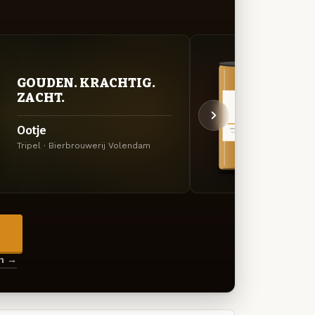
VER
GOUDEN. KRACHTIG.
UIT
ZACHT.
V. P. 
Ootje
Specia
Tripel · Bierbrouwerij Volendam
Volen
→
en →