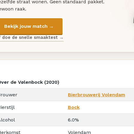
ezelfde straat wonen. Geen standaard pakket.
ewoon raak.
Bekijk jouw match →
f doe de snelle smaaktest →
Over de Vølenbock (2020)
Brouwer
Bierbrouwerij Volendam
ierstijl
Bock
Alcohol
6.0%
Herkomst
Volendam