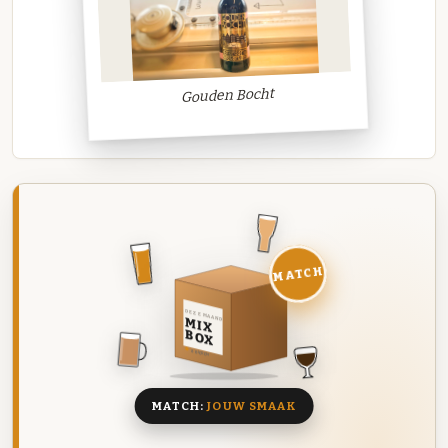
Gouden Bocht
MATCH
DEZE MAAND
MIX
BOX
8 BIEREN
MATCH:
JOUW SMAAK