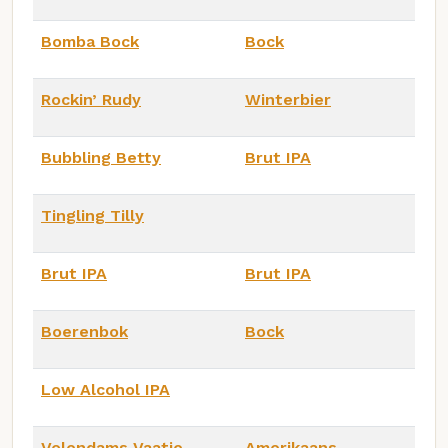
Bomba Bock
Bock
Rockin’ Rudy
Winterbier
Bubbling Betty
Brut IPA
Tingling Tilly
Brut IPA
Brut IPA
Boerenbok
Bock
Low Alcohol IPA
Volendams Vaatje
Amerikaans