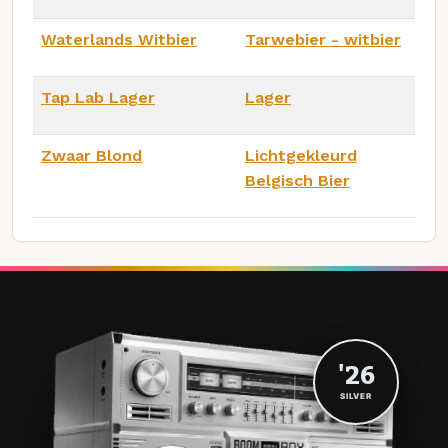
Waterlands Witbier
Tarwebier - witbier
Tap Lab Lager
Lager
Zwaar Blond
Lichtgekleurd
Belgisch Bier
'26
SILVER