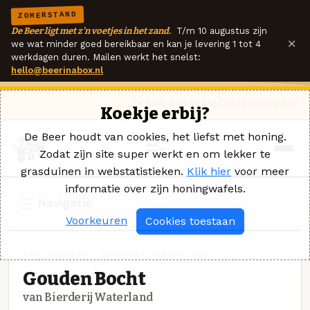
ZOMERSTAND
De Beer ligt met z'n voetjes in het zand.
T/m 10 augustus zijn
×
we wat minder goed bereikbaar en kan je levering 1 tot 4
werkdagen duren. Mailen werkt het snelst:
hello@beerinabox.nl
Ik heb een vraag
Contact
Inloggen
Koekje erbij?
De Beer houdt van cookies, het liefst met honing.
Zodat zijn site super werkt en om lekker te
grasduinen in webstatistieken.
Klik hier
voor meer
informatie over zijn honingwafels.
Navigatie
Voorkeuren
Cookies toestaan
SPECIAALBIER · BIERDERIJ WATERLAND
Gouden Bocht
van Bierderij Waterland