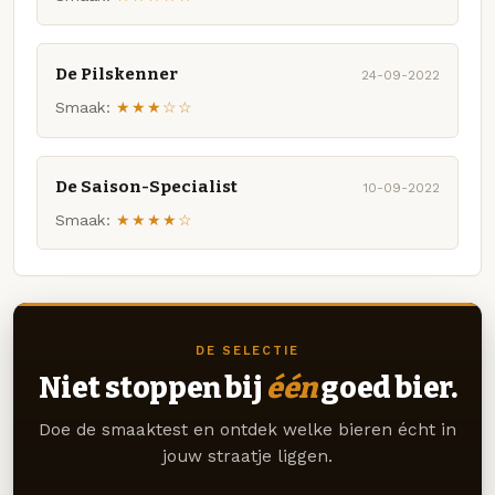
De Pilskenner
24-09-2022
Smaak:
★★★☆☆
De Saison-Specialist
10-09-2022
Smaak:
★★★★☆
DE SELECTIE
Niet stoppen bij
één
goed bier.
Doe de smaaktest en ontdek welke bieren écht in
jouw straatje liggen.