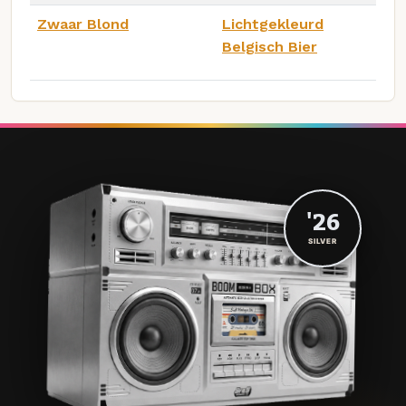
Zwaar Blond
Lichtgekleurd
Belgisch Bier
'26
SILVER