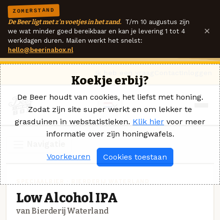
ZOMERSTAND
De Beer ligt met z'n voetjes in het zand.
T/m 10 augustus zijn
×
we wat minder goed bereikbaar en kan je levering 1 tot 4
werkdagen duren. Mailen werkt het snelst:
hello@beerinabox.nl
Ik heb een vraag
Contact
Inloggen
Koekje erbij?
De Beer houdt van cookies, het liefst met honing.
Zodat zijn site super werkt en om lekker te
grasduinen in webstatistieken.
Klik hier
voor meer
informatie over zijn honingwafels.
Navigatie
Voorkeuren
Cookies toestaan
SPECIAALBIER · BIERDERIJ WATERLAND
Low Alcohol IPA
van Bierderij Waterland