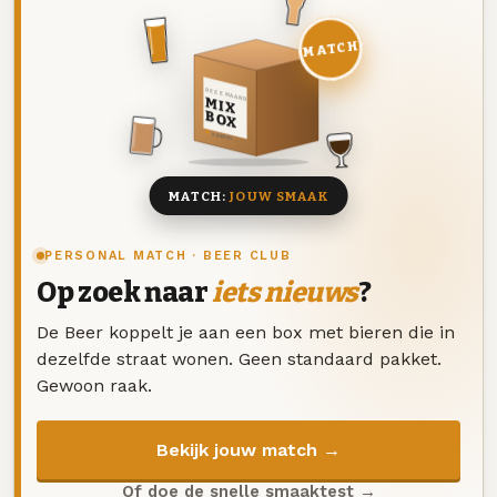
MATCH
DEZE MAAND
MIX
BOX
8 BIEREN
MATCH:
JOUW SMAAK
PERSONAL MATCH · BEER CLUB
Op zoek naar
iets nieuws
?
De Beer koppelt je aan een box met bieren die in
dezelfde straat wonen. Geen standaard pakket.
Gewoon raak.
Bekijk jouw match →
Of doe de snelle smaaktest →