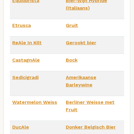
Equilibrista
Bier-Wijn Hybride
(Italiaans)
Etrusca
Gruit
ReAle In Kilt
Gerookt bier
CastagnAle
Bock
Sedicigradi
Amerikaanse
Barleywine
Watermelon Weiss
Berliner Weisse met
Fruit
DucAle
Donker Belgisch Bier