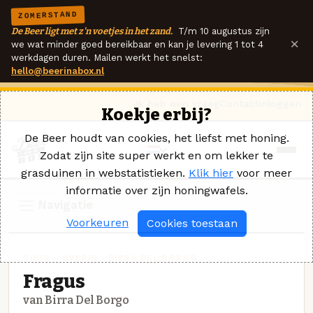
ZOMERSTAND
De Beer ligt met z'n voetjes in het zand.
T/m 10 augustus zijn
×
we wat minder goed bereikbaar en kan je levering 1 tot 4
werkdagen duren. Mailen werkt het snelst:
hello@beerinabox.nl
Ik heb een vraag
Contact
Inloggen
Koekje erbij?
De Beer houdt van cookies, het liefst met honing.
Zodat zijn site super werkt en om lekker te
grasduinen in webstatistieken.
Klik hier
voor meer
informatie over zijn honingwafels.
Navigatie
Voorkeuren
Cookies toestaan
SOUR - OVERIG · BIRRA DEL BORGO
Fragus
van Birra Del Borgo