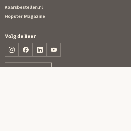
Kaarsbestellen.nl
Hopster Magazine
Volg de Beer
Ontdek jouw box
© 2013-2026 Beer in a Box BV